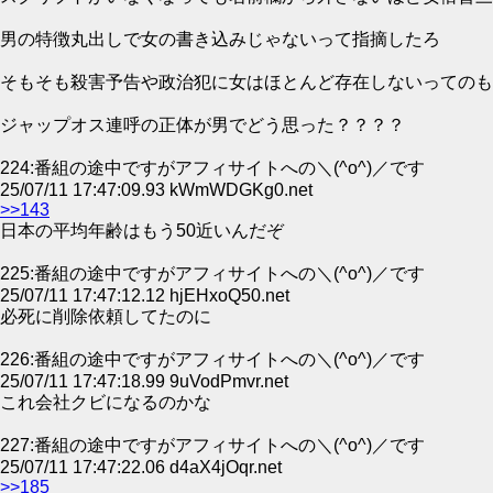
男の特徴丸出しで女の書き込みじゃないって指摘したろ
そもそも殺害予告や政治犯に女はほとんど存在しないってのも
ジャップオス連呼の正体が男でどう思った？？？？
224:番組の途中ですがアフィサイトへの＼(^o^)／です
25/07/11 17:47:09.93 kWmWDGKg0.net
>>143
日本の平均年齢はもう50近いんだぞ
225:番組の途中ですがアフィサイトへの＼(^o^)／です
25/07/11 17:47:12.12 hjEHxoQ50.net
必死に削除依頼してたのに
226:番組の途中ですがアフィサイトへの＼(^o^)／です
25/07/11 17:47:18.99 9uVodPmvr.net
これ会社クビになるのかな
227:番組の途中ですがアフィサイトへの＼(^o^)／です
25/07/11 17:47:22.06 d4aX4jOqr.net
>>185