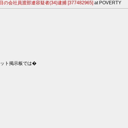
員渡部遼容疑者(34)逮捕 [377482965]
at POVERTY
ット掲示板では�