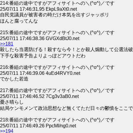
214:番組の途中ですがアフィサイトへの＼(^o^)／です
25/07/11 17:46:31.95 EkpL9aXt0.net
自民党議員が被害者の時だけ本気を出すジャッポリ
ほんと腐ってんな
215:番組の途中ですがアフィサイトへの＼(^o^)／です
25/07/11 17:46:38.36 GVGXdBtJ0.net
>>181
殺したら当選防げる！殺すなら今！とか殺人煽動して公選法破
下手な殺害予告よりよっぽどアウトだわ
216:番組の途中ですがアフィサイトへの＼(^o^)／です
25/07/11 17:46:39.06 4uEd4RVY0.net
でかした若造
217:番組の途中ですがアフィサイトへの＼(^o^)／です
25/07/11 17:46:46.52 7Cg3v3aB0.net
憂さ晴らし
結局ケンモメンて政治思想など無くてただ日々の鬱憤をここで
218:番組の途中ですがアフィサイトへの＼(^o^)／です
25/07/11 17:46:49.26 PpcMI/ng0.net
>>194