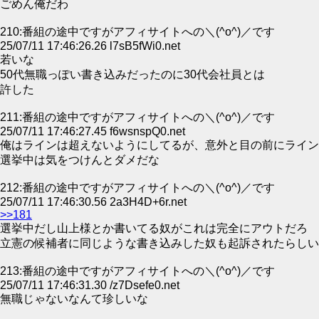
ごめん俺だわ
210:番組の途中ですがアフィサイトへの＼(^o^)／です
25/07/11 17:46:26.26 l7sB5fWi0.net
若いな
50代無職っぽい書き込みだったのに30代会社員とは
許した
211:番組の途中ですがアフィサイトへの＼(^o^)／です
25/07/11 17:46:27.45 f6wsnspQ0.net
俺はラインは超えないようにしてるが、意外と目の前にライン
選挙中は気をつけんとダメだな
212:番組の途中ですがアフィサイトへの＼(^o^)／です
25/07/11 17:46:30.56 2a3H4D+6r.net
>>181
選挙中だし山上様とか書いてる奴がこれは完全にアウトだろ
立憲の候補者に同じような書き込みした奴も起訴されたらしい
213:番組の途中ですがアフィサイトへの＼(^o^)／です
25/07/11 17:46:31.30 /z7Dsefe0.net
無職じゃないなんて珍しいな