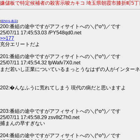
嫌儲板で特定候補者の殺害示唆カキコ 埼玉県朝霞市膝折町5丁目の会社
[
前50を表示
]
200:番組の途中ですがアフィサイトへの＼(^o^)／です
25/07/11 17:45:53.03 /PY548qd0.net
>>177
充分エリートだよ
201:番組の途中ですがアフィサイトへの＼(^o^)／です
25/07/11 17:45:54.32 fpWafv7X0.net
まだ若いし正業についているまっとうなはずの人がインターネ
202:�んなふうに荒れてしまう 現代の病だと思いますよ
203:番組の途中ですがアフィサイトへの＼(^o^)／です
25/07/11 17:45:58.29 zsv8tZ7h0.net
捕まんの早すぎない
204:番組の途中ですがアフィサイトへの＼(^o^)／です