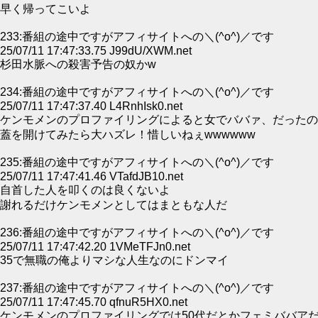
早く帰ってこいよ
233:番組の途中ですがアフィサイトへの＼(^o^)／です
25/07/11 17:47:33.75 J99dU/XWM.net
杉田水脈への殺害予告の奴かw
234:番組の途中ですがアフィサイトへの＼(^o^)／です
25/07/11 17:47:37.40 L4RnhIsk0.net
ケンモメンのプロファイリングによると女でババァ、だったの
蓋を開けてみたら大ハズレ！惜しいねぇwwwwww
235:番組の途中ですがアフィサイトへの＼(^o^)／です
25/07/11 17:47:41.46 VTafdJB10.net
自首した人を叩くのは良くないよ
謝れるだけケンモメンとしてはまともな人だ
236:番組の途中ですがアフィサイトへの＼(^o^)／です
25/07/11 17:47:42.20 1VMeTFJn0.net
35で無職の俺よりマシな人生なのにドンマイ
237:番組の途中ですがアフィサイトへの＼(^o^)／です
25/07/11 17:47:45.70 qfnuR5HX0.net
ケンモメンのプロファイリングでは50代だとかフェミババア