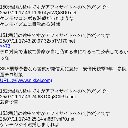
150:番組の途中ですがアフィサイトへの＼(^o^)／です
25/07/11 17:43:11.90 4ydWQi3D0.net
ケンモウコンボも34歳だったような
ケンモイズムに目覚める34歳
151:番組の途中ですがアフィサイトへの＼(^o^)／です
25/07/11 17:43:20.97 32xbTVJ70.net
>>73
テロ対策で速攻で警察が自宅凸する事になるって公表してるか
らな
SNS襲撃予告なら警察が発信元に急行 安倍氏銃撃3年、参院
選テロ対策
URLﾘﾝｸ(www.nikkei.com)
152:番組の途中ですがアフィサイトへの＼(^o^)／です
25/07/11 17:43:24.68 DXg8CIF9a.net
若造で草
153:番組の途中ですがアフィサイトへの＼(^o^)／です
25/07/11 17:43:25.14 /n6BTvnP0.net
ケンモジジイ逮捕しまくれよ