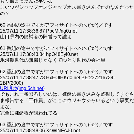
もう捕まったんだ早いな
こいつがジャップオスジャップオス書き込んでたのなんだった
の？
60:番組の途中ですがアフィサイトへの＼(^o^)／です
25/07/11 17:38:36.87 PpcMI/ng0.net
山口県内の候補者の陣営って誰よ
61:番組の途中ですがアフィサイトへの＼(^o^)／です
25/07/11 17:38:43.34 hpO48Eyi0.net
氷河期世代の無職じゃなくてゆとり世代の会社員
62:番組の途中ですがアフィサイトへの＼(^o^)／です
25/07/11 17:38:47.73 HxEOlHKd0.net BE:237216734-
2BP(2000)
URLﾘﾝｸ(img.5ch.net)
でもこれ一番恐ろしいのは、嫌儲の書き込みを監視してすぐさ
ま報告する「工作員」がここにウジャウジャいるという事実だ
よな。
完全に嫌儲板が狙われてる。
63:番組の途中ですがアフィサイトへの＼(^o^)／です
25/07/11 17:38:48.06 XcWlNFAJ0.net