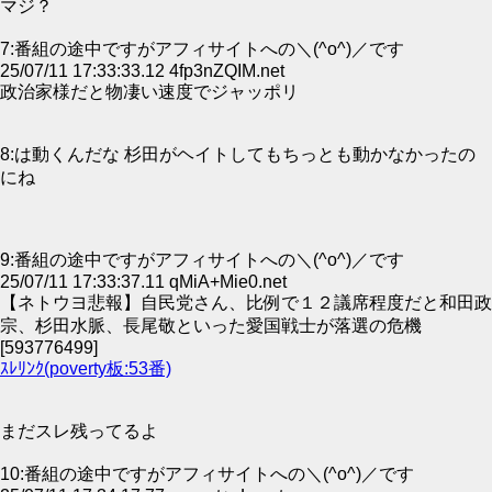
マジ？
7:番組の途中ですがアフィサイトへの＼(^o^)／です
25/07/11 17:33:33.12 4fp3nZQIM.net
政治家様だと物凄い速度でジャッポリ
8:は動くんだな 杉田がヘイトしてもちっとも動かなかったの
にね
9:番組の途中ですがアフィサイトへの＼(^o^)／です
25/07/11 17:33:37.11 qMiA+Mie0.net
【ネトウヨ悲報】自民党さん、比例で１２議席程度だと和田政
宗、杉田水脈、長尾敬といった愛国戦士が落選の危機
[593776499]
ｽﾚﾘﾝｸ(poverty板:53番)
まだスレ残ってるよ
10:番組の途中ですがアフィサイトへの＼(^o^)／です