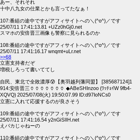
あー、それそれ
十中八九女の仕業とかも言ってたなぁ！
107:番組の途中ですがアフィサイトへの＼(^o^)／です
25/07/11 17:41:13.81 +UZz0hGj0.net
スマホの安倍晋三画像も警察に見られるのか
108:番組の途中ですがアフィサイトへの＼(^o^)／です
25/07/11 17:41:16.17 wnqmt+uLr.net
>>68
立憲支持者だぞ
増税しろって書いててし
自民、東北で全敗濃厚😰【奥羽越列藩同盟】 [385687124]1
914:安倍晋三🏺🏺🏺🏺🏺🏺🏺 ◆ABeSHInzoo (ﾜｯﾁｮｲW 9fb4-
XQVQ) 2025/07/08(火) 19:50:07.99 ID:d97IoNCs0
立憲に入れて応援するのが良さそう
109:番組の途中ですがアフィサイトへの＼(^o^)／です
25/07/11 17:41:16.54 y2nGiSllH.net
えバカじゃねーの
110:番組の途中ですがアフィサイトへの＼(^o^)／です