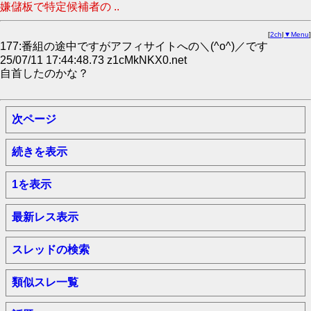
嫌儲板で特定候補者の ..
[
2ch
|
▼Menu
]
177:番組の途中ですがアフィサイトへの＼(^o^)／です
25/07/11 17:44:48.73 z1cMkNKX0.net
自首したのかな？
次ページ
続きを表示
1を表示
最新レス表示
スレッドの検索
類似スレ一覧