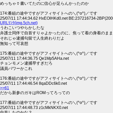
めっちゃ🏺書いてたのに信心が足らんかったのか
174:番組の途中ですがアフィサイトへの＼(^o^)／です
25/07/11 17:44:34.62 HxEOlHKd0.net BE:237216734-2BP(200
URLﾘﾝｸ(img.5ch.net)
うわこいつやらかしたな
弁護士同伴で自首すりゃよかったのに、焦って着の身着のまま
それじゃ逮捕勾留で人生終わりだよ
無知って可哀想
175:番組の途中ですがアフィサイトへの＼(^o^)／です
25/07/11 17:44:36.75 Qe1Mp5AHa.net
チョンモメン逮捕早すぎだろ
議員パワーかこれ
176:番組の途中ですがアフィサイトへの＼(^o^)／です
25/07/11 17:44:46.54 8qaDDc6k0.net
>>61
だから新参のガキはROMってろっての
177:番組の途中ですがアフィサイトへの＼(^o^)／です
25/07/11 17:44:48.73 z1cMkNKX0.net
自首したのかな？