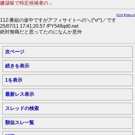
嫌儲板で特定候補者の ..
[
2ch
|
▼Menu
]
112:番組の途中ですがアフィサイトへの＼(^o^)／です
25/07/11 17:41:20.57 /PY548qd0.net
絶対無職だと思ってたのになんか意外
次ページ
続きを表示
1を表示
最新レス表示
スレッドの検索
類似スレ一覧