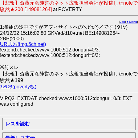
【悲報】斎藤元彦陣営のネット広報担当会社が投稿したnoteで
騒然★200 [149081264]
at POVERTY
[
2ch
|
▼Menu
]
1:番組の途中ですがアフィサイトへの＼(^o^)／です (９段)
24/12/02 15:16:02.80 GKVad/d10●.net BE:149081264-
2BP(2000)
URLﾘﾝｸ(img.5ch.net)
!extend:checked:vvvvv:1000:512:donguri=0/3:
!extend:checked:vvvvv:1000:512:donguri=0/3:
※前スレ
【悲報】斎藤元彦陣営のネット広報担当会社が投稿したnoteで
騒然★199
ｽﾚﾘﾝｸ(poverty板)
VIPQ2_EXTDAT: checked:vvvvv:1000:512:donguri=0/3: EXT
was configured
レスを読む