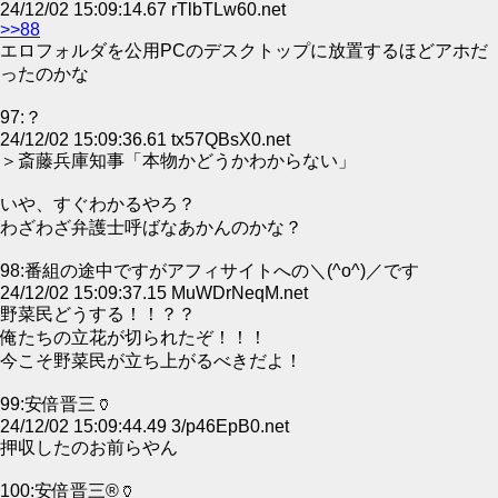
24/12/02 15:09:14.67 rTlbTLw60.net
>>88
エロフォルダを公用PCのデスクトップに放置するほどアホだ
ったのかな
97:？
24/12/02 15:09:36.61 tx57QBsX0.net
＞斎藤兵庫知事「本物かどうかわからない」
いや、すぐわかるやろ？
わざわざ弁護士呼ばなあかんのかな？
98:番組の途中ですがアフィサイトへの＼(^o^)／です
24/12/02 15:09:37.15 MuWDrNeqM.net
野菜民どうする！！？？
俺たちの立花が切られたぞ！！！
今こそ野菜民が立ち上がるべきだよ！
99:安倍晋三🏺
24/12/02 15:09:44.49 3/p46EpB0.net
押収したのお前らやん
100:安倍晋三®🏺