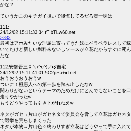
かな？
ていうかこのキチガイ担いで後悔してるだろ壺一味は
111:
24/12/02 15:11:33.34 rTlbTLw60.net
>>83
最初はアホみたいな理屈に寄ってきた奴にベラベラレスして稼
いでたけど新しい燃料来ないしソースが立花だからすぐに死ん
だな
112:安倍晋三🏺＼(^o^)／🌿自宅
24/12/02 15:11:41.01 5C2pSa+id.net
おうおうおうおうw
ついに！極悪人への第一歩を踏み出したなw
関わりがないというテーマのためだけにとんでもないことを口
走りやがったw
もうどうやっても引き下がれねえw
ネタがガセ→片山がガセネタで委員会を脅して立花はガセネタ
で選挙を荒らしまくった
ネタが本物→片山色々終わりすぎ立花はどうやって手に入れて