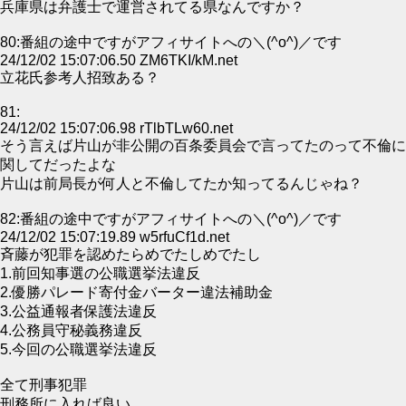
兵庫県は弁護士で運営されてる県なんですか？
80:番組の途中ですがアフィサイトへの＼(^o^)／です
24/12/02 15:07:06.50 ZM6TKI/kM.net
立花氏参考人招致ある？
81:
24/12/02 15:07:06.98 rTlbTLw60.net
そう言えば片山が非公開の百条委員会で言ってたのって不倫に
関してだったよな
片山は前局長が何人と不倫してたか知ってるんじゃね？
82:番組の途中ですがアフィサイトへの＼(^o^)／です
24/12/02 15:07:19.89 w5rfuCf1d.net
斉藤が犯罪を認めたらめでたしめでたし
1.前回知事選の公職選挙法違反
2.優勝パレード寄付金バーター違法補助金
3.公益通報者保護法違反
4.公務員守秘義務違反
5.今回の公職選挙法違反
全て刑事犯罪
刑務所に入れば良い