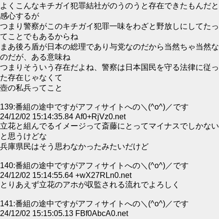
よくこんなキチガイ犯罪結社がのうのうと存在できたもんだと
感心するが
つまり警察がこのキチガイ犯罪一味をわざと野放しにしてたっ
てことでもあるからね
まあ後ろ盾が日本の総理であり与党なのだから当然ちゃ当然な
のだが、ある意味ね
つまりそういう存在だよね、警察は日本国民を守る法律に従っ
た存在じゃなくて
壺の私兵ってこと
139:番組の途中ですがアフィサイトへの＼(^o^)／です
24/12/02 15:14:35.84 Af0+RjVz0.net
立花と組んでるイメージって斎藤にとってマイナスでしかない
と思うけどな
兵庫県民はそう思わなかったみたいだけど
140:番組の途中ですがアフィサイトへの＼(^o^)／です
24/12/02 15:14:55.64 +wX27RLn0.net
とりあえず立花のアホが収監される流れでよろしく
141:番組の途中ですがアフィサイトへの＼(^o^)／です
24/12/02 15:15:05.13 FBf0AbcA0.net