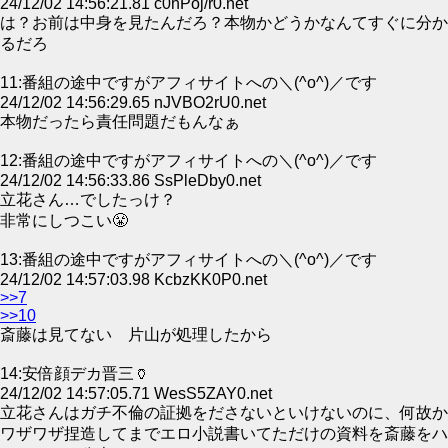
24/12/02 14:56:21.81 c0hPoj/r0.net
は？お前は中身を見たんだろ？本物かどうかなんてすぐに分か
るだろ
11:番組の途中ですがアフィサイトへの＼(^o^)／です
24/12/02 14:56:29.65 nJVBO2rU0.net
本物だったら責任問題だもんなぁ
12:番組の途中ですがアフィサイトへの＼(^o^)／です
24/12/02 14:56:33.86 SsPleDby0.net
立花さん…でしたっけ？
非常にしつこい😤
13:番組の途中ですがアフィサイトへの＼(^o^)／です
24/12/02 14:57:03.98 KcbzKK0P0.net
>>7
>>10
斎藤は見てない 片山が処理したから
14:安倍顔デカ晋三🏺
24/12/02 14:57:05.71 WesS5ZAY0.net
立花さんはガチ不倫の証拠をださないといけないのに、何故か
ワザワザ捏造してまでエロ小説書いてただけの資料を斎藤をハ