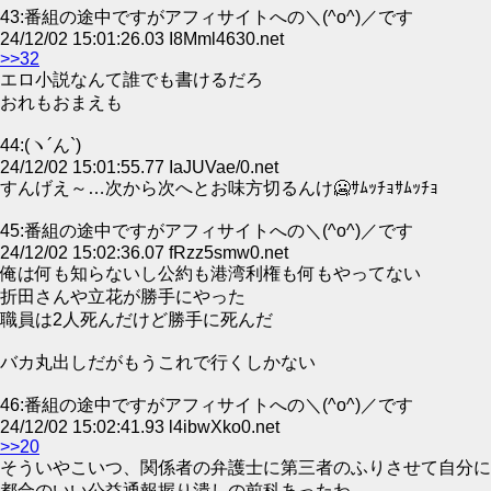
43:番組の途中ですがアフィサイトへの＼(^o^)／です
24/12/02 15:01:26.03 I8Mml4630.net
>>32
エロ小説なんて誰でも書けるだろ
おれもおまえも
44:(ヽ´ん`)
24/12/02 15:01:55.77 IaJUVae/0.net
すんげえ～…次から次へとお味方切るんけ🥶ｻﾑｯﾁｮｻﾑｯﾁｮ
45:番組の途中ですがアフィサイトへの＼(^o^)／です
24/12/02 15:02:36.07 fRzz5smw0.net
俺は何も知らないし公約も港湾利権も何もやってない
折田さんや立花が勝手にやった
職員は2人死んだけど勝手に死んだ
バカ丸出しだがもうこれで行くしかない
46:番組の途中ですがアフィサイトへの＼(^o^)／です
24/12/02 15:02:41.93 l4ibwXko0.net
>>20
そういやこいつ、関係者の弁護士に第三者のふりさせて自分に
都合のいい公益通報握り潰しの前科あったわ