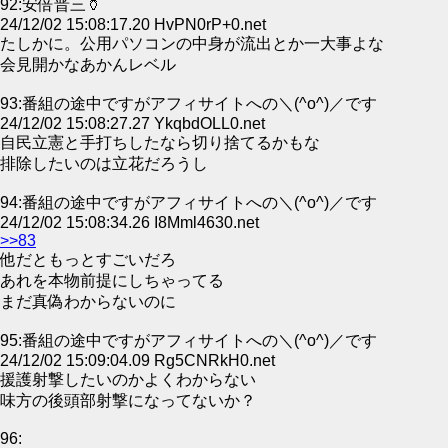
92:安倍晋三🏺
24/12/02 15:08:17.20 HvPN0rP+0.net
たしかに。公用パソコンの中身が流出とか一大事よな
会見開かなあかんレベル
93:番組の途中ですがアフィサイトへの＼(^o^)／です
24/12/02 15:08:27.27 YkqbdOLL0.net
自民立憲と手打ちしたなら切り捨てるかもな
排除したいのは立花だろうし
94:番組の途中ですがアフィサイトへの＼(^o^)／です
24/12/02 15:08:34.26 I8Mml4630.net
>>83
他だともっとすごいだろ
あれを本物前提にしちゃってる
まだ真偽わからないのに
95:番組の途中ですがアフィサイトへの＼(^o^)／です
24/12/02 15:09:04.09 Rg5CNRkH0.net
援護射撃したいのかよくわからない
味方の後頭部射撃になってないか？
96: