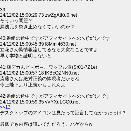
39:
24/12/02 15:00:29.73 zwZgAtKu0.net
そういう問題？
漏洩元を突き止めなくていいのか？
40:番組の途中ですがアフィサイトへの＼(^o^)／です
24/12/02 15:00:45.39 I8Mml4630.net
立花さん偽情報流してるなら大変なことですよ
早く本物と証明しないと
41:顔デカんピ～ポ～、ワッフル派(Sr01-7Z1e)
24/12/02 15:00:57.18 lKBcQZNN0.net
斎藤さんは絶対正義の体現者だからね
今上陛下より正義かもしれんよ
42:番組の途中ですがアフィサイトへの＼(^o^)／です
24/12/02 15:00:59.35 vVYXuLGQ0.net
>>13
デスクトップのアイコンは見たって証言してなかったっけ？
最低でも内容は訊いてただろう、ハゲからw