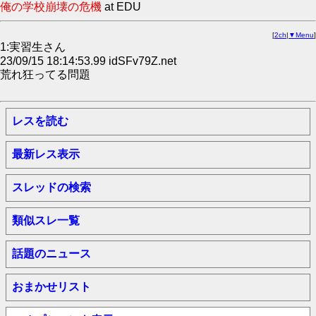
俺の学校崩壊の危機
at EDU
[
2ch
|
▼Menu
]
1:実習生さん
23/09/15 18:14:53.99 idSFv79Z.net
荒れ狂ってる問題
レスを読む
最新レス表示
スレッドの検索
類似スレ一覧
話題のニュース
おまかせリスト