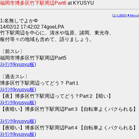
福岡市博多区竹下駅周辺Part6
at KYUSYU
[
まちBBS
|
▼Menu
]
1:名無しでよかΦ
14/02/12 17:42:02 74goeLPA
竹下駅周辺を中心に、清水や塩原、諸岡、東光寺、
板付等々の地域も含めて、語りましょう。
〔前スレ〕
福岡市博多区竹下駅周辺Part5
ｽﾚﾘﾝｸ(kyusyu板)
〔過去スレ〕
博多区竹下駅周辺ってどう？ Part１
ｽﾚﾘﾝｸ(kyusyu板)
【夜】博多区竹下駅周辺ってどう？Part２【暗い】
ｽﾚﾘﾝｸ(kyusyu板)
【夜暗い】博多区竹下駅周辺Part３【自転車よくパクられる】
ｽﾚﾘﾝｸ(kyusyu板)
【夜暗い】博多区竹下駅周辺Part４【自転車よくパクられる】
ｽﾚﾘﾝｸ(kyusyu板)