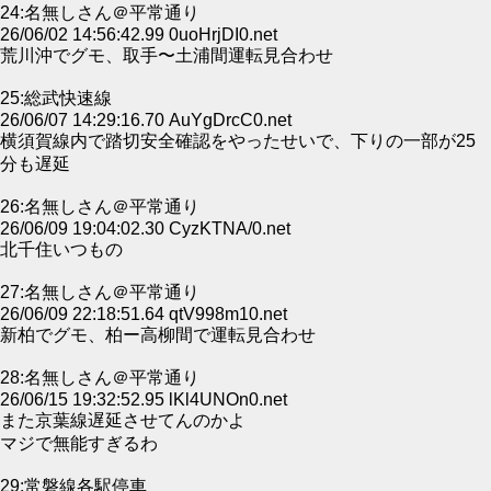
24:名無しさん＠平常通り
26/06/02 14:56:42.99 0uoHrjDI0.net
荒川沖でグモ、取手〜土浦間運転見合わせ
25:総武快速線
26/06/07 14:29:16.70 AuYgDrcC0.net
横須賀線内で踏切安全確認をやったせいで、下りの一部が25
分も遅延
26:名無しさん＠平常通り
26/06/09 19:04:02.30 CyzKTNA/0.net
北千住いつもの
27:名無しさん＠平常通り
26/06/09 22:18:51.64 qtV998m10.net
新柏でグモ、柏ー高柳間で運転見合わせ
28:名無しさん＠平常通り
26/06/15 19:32:52.95 lKl4UNOn0.net
また京葉線遅延させてんのかよ
マジで無能すぎるわ
29:常磐線各駅停車