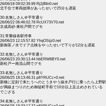
26/06/18 09:02:39.99 Rj2jfl8n0.net
北千住で車両故障があったせいで25分も遅延
30:名無しさん＠平常通り
26/06/22 06:46:02.78 RcUX73V70.net
京成高砂-東松戸間でグモ
31:常磐線各駅停車
26/06/23 12:15:57.82 YhqOSijz0.net
新御茶ノ水でドア点検をやったせいで下りが12分も遅延
32:名無しさん＠平常通り
26/06/23 20:30:13.44 hbERW8BY0.net
新松戸ー南流山間でグモ
33:名無しさん＠平常通り
26/06/25 18:13:48.31 p8YRUCc+0.net
新橋に定刻で来たうへのとうきやう線水戸行に乗ったら上野駅
が満線まつりのため御徒町手前で10分以上足止めされている
でござる
34:名無しさん＠平常通り
26/06/25 18:33:17.37 p8YRUCc+0.net