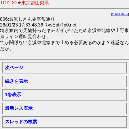
TOY131★東京都山梨県 ..
[
2ch
|
▼Menu
]
806:名無しさん＠平常通り
26/01/23 17:33:48.36 RysEphTp0.net
埼京線内で刃物持ったキチガイがいたため京浜東北線や上野東
京ライン運転見合わせ。
てか関係ない京浜東北線まで止める必要あるのかよ？迷惑なん
だが。
次ページ
続きを表示
1を表示
最新レス表示
スレッドの検索