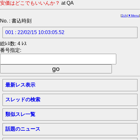
安価はどこでもいいんか？
at QA
[
2ch
|
▼Menu
]
No. : 書込時刻
001 : 22/02/15 10:03:05.52
総ﾚｽ数: 4 ﾚｽ
番号指定:
最新レス表示
スレッドの検索
類似スレ一覧
話題のニュース