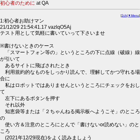
初心者のために
at QA
[
2ch
|
▼Menu
]
1:初心者お助けマン
21/12/29 21:54:41.17 vazlqO5Aj
テスト用として気軽に書いていって下さいませ
※書けないときのケース
「スマートフォン等の」というところの下に点線（破線）線
が引いて
あるサイトに飛ばされたとき
利用規約的なものをしっかり読んで、理解してかつ守れる場
合に
私はロボットではありませんというところにチェックをおし
て
左下にあるボタンを押す
それ以外
知恵袋等または「２ちゃんねる掲示板へようこそ」のところ
の
使い方＆注意のところにとんで「書けないor読めない」のと
ころ
(2021年12/29現在)をよく読みましょう