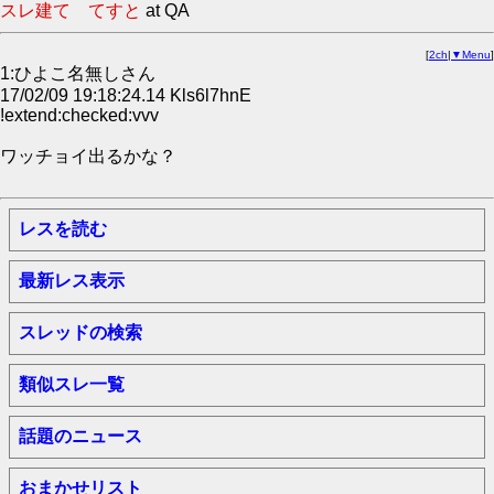
スレ建て てすと
at QA
[
2ch
|
▼Menu
]
1:ひよこ名無しさん
17/02/09 19:18:24.14 Kls6l7hnE
!extend:checked:vvv
ワッチョイ出るかな？
レスを読む
最新レス表示
スレッドの検索
類似スレ一覧
話題のニュース
おまかせリスト