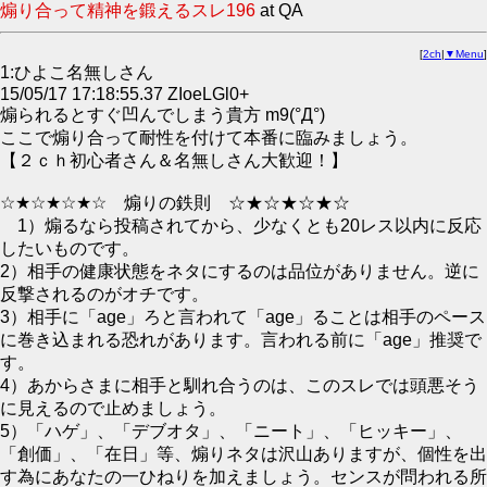
煽り合って精神を鍛えるスレ196
at QA
[
2ch
|
▼Menu
]
1:ひよこ名無しさん
15/05/17 17:18:55.37 ZIoeLGl0+
煽られるとすぐ凹んでしまう貴方 m9(°Д°)
ここで煽り合って耐性を付けて本番に臨みましょう。
【２ｃｈ初心者さん＆名無しさん大歓迎！】
☆★☆★☆★☆ 煽りの鉄則 ☆★☆★☆★☆
1）煽るなら投稿されてから、少なくとも20レス以内に反応
したいものです。
2）相手の健康状態をネタにするのは品位がありません。逆に
反撃されるのがオチです。
3）相手に「age」ろと言われて「age」ることは相手のペース
に巻き込まれる恐れがあります。言われる前に「age」推奨で
す。
4）あからさまに相手と馴れ合うのは、このスレでは頭悪そう
に見えるので止めましょう。
5）「ハゲ」、「デブオタ」、「ニート」、「ヒッキー」、
「創価」、「在日」等、煽りネタは沢山ありますが、個性を出
す為にあなたの一ひねりを加えましょう。センスが問われる所