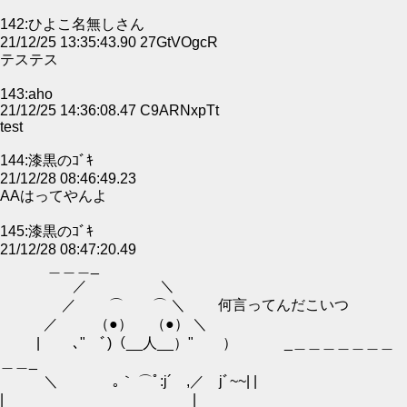
142:ひよこ名無しさん
21/12/25 13:35:43.90 27GtVOgcR
テステス
143:aho
21/12/25 14:36:08.47 C9ARNxpTt
test
144:漆黒のｺﾞｷ
21/12/28 08:46:49.23
AAはってやんよ
145:漆黒のｺﾞｷ
21/12/28 08:47:20.49
＿＿＿_
／ ＼
／ ⌒ ⌒ ＼ 何言ってんだこいつ
／ （●） （●） ＼
| ､" ﾞ)（__人__）" ） _＿＿＿＿＿＿＿
＿＿_
＼ ｡｀ ⌒ﾟ:j´ ,／ jﾞ~~| |
| |