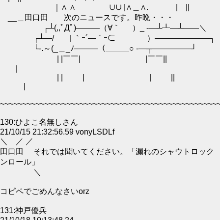
｜∧ ∧ ∪∪ |∧＿∧. | ||
__＿田口田 次のニュースです。昨晩・・・
┌┴(,,ﾟДﾟ)―――（∀｀ ）_ ‐―┴┸―┴――＼
┌┴―/ | ｀ｰ´―｀ｰ⊂ ）―――――――┐
└‐.～(_＿_ﾉ―――（＿＿＿○ ‐―┬―――――┘
| |￣￣| |￣￣||
|
| | | | ||
|
~~~~~~~~~~~~~~~~~~~~~~~~~~~~~~~~~~~~~~~~~~~~~~~~~
130:ひよこ名無しさん
21/10/15 21:32:56.59 vonyLSDLf
＼ ／ ／
田口田 それでは聞いてください。「漏れのシャウトロック
ンロール」
＼
コピペでごめんなさいorz
131:神戸優兵