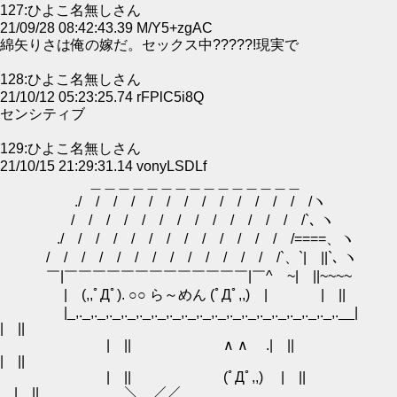
127:ひよこ名無しさん
21/09/28 08:42:43.39 M/Y5+zgAC
綿矢りさは俺の嫁だ。セックス中?????!現実で
128:ひよこ名無しさん
21/10/12 05:23:25.74 rFPlC5i8Q
センシティブ
129:ひよこ名無しさん
21/10/15 21:29:31.14 vonyLSDLf
＿＿＿＿＿＿＿＿＿＿＿＿＿＿＿
./ / / / / / / / / / / / / /ヽ
/ / / / / / / / / / / / / /`､ ヽ
./ / / / / / / / / / / / / /====、ヽ
/ / / / / / / / / / / / / /`、`| ||`､ ヽ
￣|￣￣￣￣￣￣￣￣￣￣￣￣￣|￣^ ~| ||~~~~
| (,,ﾟДﾟ). ○○ ら～めん (ﾟДﾟ,,) | | ||
|_,._,._,._,._,._,._,._,._,._,._,._,._,._,._,._,._,._,.__|
| ||
| || ∧ ∧ .| ||
| ||
| || (ﾟДﾟ,,) | ||
| || ＼ ／／