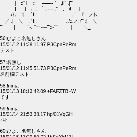
| ::ﾞl ::´ -──‐- ` ,il" .|'"
{ ::| ､ :: `::-----::" , il |
/ﾄ､ :|. ﾞl;: ,i' ,l' ノﾄ､
／ .| ＼ゝ､ﾞl;: ,,/;;,ノ;r'" :| ＼
'" | `''-､`'ー--─'";;-'''" ,| ＼_
56:ひよこ名無しさん
15/01/12 11:38:11.97 P3CpnPeRm
テスト
57:名無し
15/01/12 11:45:51.73 P3CpnPeRm
名前欄テスト
58:!ninja
15/01/13 18:13:42.09 +FAFZTB+W
てす
59:!ninja
15/01/14 21:53:38.17 hp/01VqGH
ﾃｽﾄ
60:ひよこ名無しさん