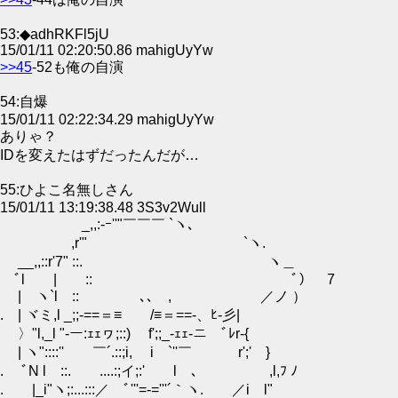
53:◆adhRKFl5jU
15/01/11 02:20:50.86 mahigUyYw
>>45
-52も俺の自演
54:自爆
15/01/11 02:22:34.29 mahigUyYw
ありゃ？
IDを変えたはずだったんだが…
55:ひよこ名無しさん
15/01/11 13:19:38.48 3S3v2Wull
_,,:-ｰ''"￣￣￣ `ヽ､
,r'" `ヽ.
__,,::r'7" ::. ヽ＿
ﾞl | :: ﾞ） 7
| ヽ`l :: ､､ , ／ノ ）
. | ヾミ,l _;;-==＝≡ゞ /≡＝==-、ﾋ-彡|
〉"l,_l "-ー:ｪｪヮ;::) f';;_-ｪｪ-ニ ﾞﾚr-{
| ヽ"::::'' ￣´.::;i, i `''￣ r';' }
. ﾞN l ::. ....:;イ;:' l ､ ,l,ﾌ ﾉ
. |_i"ヽ;:...:::／ ﾞ'''=-='''´｀ヽ. ／i l"