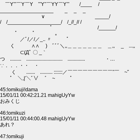
￣Y'''￣Y￣Y '''Y''￣YY￣Y''' /____ /
___________________ _ _ _
∨ _____/
/ /___________________/ /_//_// /
ﾟ /______
ﾟ ﾟ 。
／ﾞ/／/／_.. 〃 ﾟ
く ∧∧ ) ﾞﾞﾞ＼,,＿＿＿＿＿＿＿ ＿,, _ ...,,
ゝ⊂(Дﾟ 〇 _｀
つ ......... ............................. .............. ・…
∵．．．・・ ・
く ....... .......... :::::::／￣￣￣￣￣￣￣￣￣''￣ ~"
ﾟ ＼,|'＼ﾞ∨ ￣ﾞ ~ ﾟ
45:!omikuji!dama
15/01/11 00:42:21.21 mahigUyYw
おみくじ
46:!omikuzi
15/01/11 00:44:00.48 mahigUyYw
あれ？
47:!omikuji