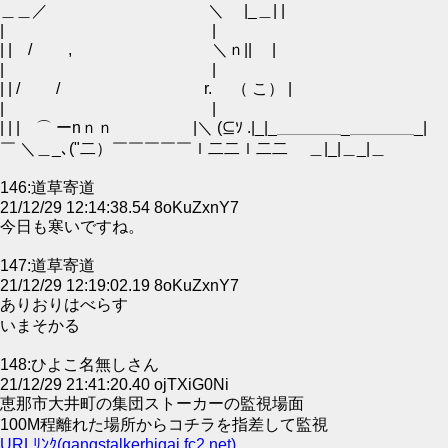
＿＿／ ＼ |_＿| |
| |
| | / , ＼ｎ|| |
| |
| | / / r. （ こ） |
| |
| | | ⌒ ーnｎｎ |＼ (⊆ｿ .|_|_＿＿＿＿_＿＿＿＿_|
￣ ＼＿_､("二）￣￣￣￣￣ｌ二二ｌ二二 ＿|_|＿_|＿
146:道草寄道
21/12/29 12:14:38.54 8oKuZxnY7
今日も寒いですね。
147:道草寄道
21/12/29 12:19:02.19 8oKuZxnY7
ありおりはべらす
いまそかる
148:ひよこ名無しさん
21/12/29 21:41:20.40 ojTXiG0Ni
恵那市大井町の集団ストーカーの監視場面
100M程離れた場所からコチラを指差して監視
URLﾘﾝｸ(gangstalkerhigai.fc2.net)