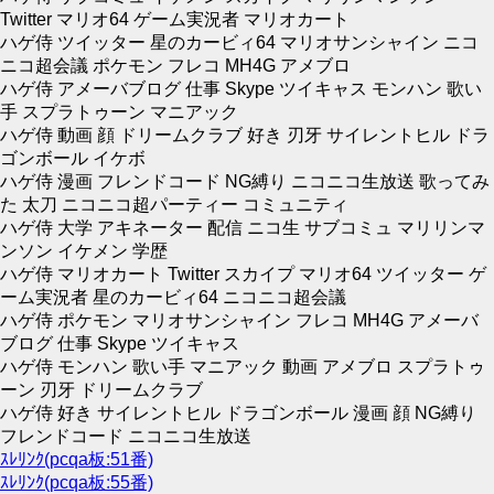
Twitter マリオ64 ゲーム実況者 マリオカート
ハゲ侍 ツイッター 星のカービィ64 マリオサンシャイン ニコ
ニコ超会議 ポケモン フレコ MH4G アメブロ
ハゲ侍 アメーバブログ 仕事 Skype ツイキャス モンハン 歌い
手 スプラトゥーン マニアック
ハゲ侍 動画 顔 ドリームクラブ 好き 刃牙 サイレントヒル ドラ
ゴンボール イケボ
ハゲ侍 漫画 フレンドコード NG縛り ニコニコ生放送 歌ってみ
た 太刀 ニコニコ超パーティー コミュニティ
ハゲ侍 大学 アキネーター 配信 ニコ生 サブコミュ マリリンマ
ンソン イケメン 学歴
ハゲ侍 マリオカート Twitter スカイプ マリオ64 ツイッター ゲ
ーム実況者 星のカービィ64 ニコニコ超会議
ハゲ侍 ポケモン マリオサンシャイン フレコ MH4G アメーバ
ブログ 仕事 Skype ツイキャス
ハゲ侍 モンハン 歌い手 マニアック 動画 アメブロ スプラトゥ
ーン 刃牙 ドリームクラブ
ハゲ侍 好き サイレントヒル ドラゴンボール 漫画 顔 NG縛り
フレンドコード ニコニコ生放送
ｽﾚﾘﾝｸ(pcqa板:51番)
ｽﾚﾘﾝｸ(pcqa板:55番)