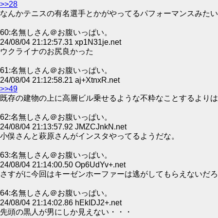
>>28
なんかテニスの有名選手とかがやってるパフォーマンスみたい
60:名無しさん＠お腹いっぱい。
24/08/04 21:12:57.31 xp1N31je.net
ウクライナのお尻良かった
61:名無しさん＠お腹いっぱい。
24/08/04 21:12:58.21 aj+XtnxR.net
>>49
既存の建物の上に高層ビル乗せるような不粋なことするよりは
62:名無しさん＠お腹いっぱい。
24/08/04 21:13:57.92 JMZCJnkN.net
小俣さんと萩原さんがインスタやってるようだな。
63:名無しさん＠お腹いっぱい。
24/08/04 21:14:00.50 Op6UdYv+.net
さすがに今回はキーゼンホーファーは逃がしてもらえないだろ
64:名無しさん＠お腹いっぱい。
24/08/04 21:14:02.86 hEkIDJ2+.net
先頭の黒人が男にしか見えない・・・