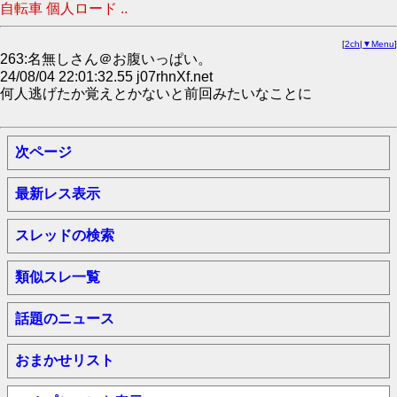
自転車 個人ロード ..
[
2ch
|
▼Menu
]
263:名無しさん＠お腹いっぱい。
24/08/04 22:01:32.55 j07rhnXf.net
何人逃げたか覚えとかないと前回みたいなことに
次ページ
最新レス表示
スレッドの検索
類似スレ一覧
話題のニュース
おまかせリスト