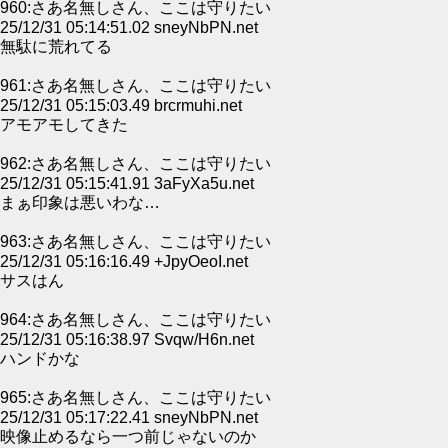
960:さあ名無しさん、ここは守りたい
25/12/31 05:14:51.02 sneyNbPN.net
無駄に荒れてる
961:さあ名無しさん、ここは守りたい
25/12/31 05:15:03.49 brcrmuhi.net
アモアモしてきた
962:さあ名無しさん、ここは守りたい
25/12/31 05:15:41.91 3aFyXa5u.net
まぁ印象は悪いわな…
963:さあ名無しさん、ここは守りたい
25/12/31 05:16:16.49 +JpyOeoI.net
サスはん
964:さあ名無しさん、ここは守りたい
25/12/31 05:16:38.97 Svqw/H6n.net
ハンドかな
965:さあ名無しさん、ここは守りたい
25/12/31 05:17:22.41 sneyNbPN.net
映像止めるなら一つ前じゃないのか