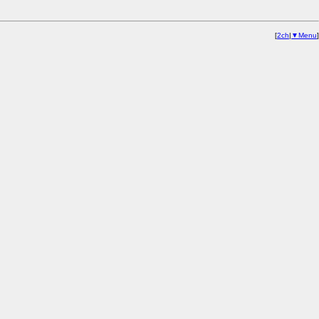
[
2ch
|
▼Menu
]