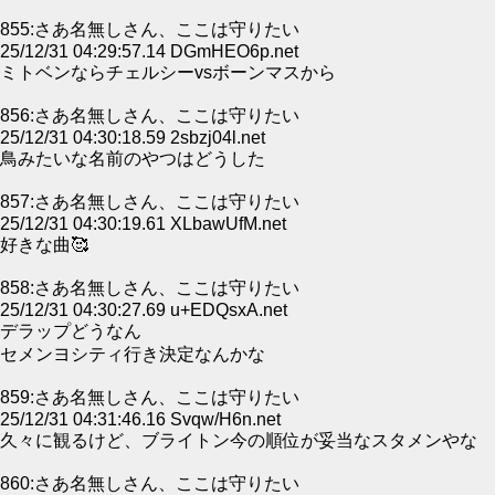
855:さあ名無しさん、ここは守りたい
25/12/31 04:29:57.14 DGmHEO6p.net
ミトベンならチェルシーvsボーンマスから
856:さあ名無しさん、ここは守りたい
25/12/31 04:30:18.59 2sbzj04l.net
鳥みたいな名前のやつはどうした
857:さあ名無しさん、ここは守りたい
25/12/31 04:30:19.61 XLbawUfM.net
好きな曲🥰
858:さあ名無しさん、ここは守りたい
25/12/31 04:30:27.69 u+EDQsxA.net
デラップどうなん
セメンヨシティ行き決定なんかな
859:さあ名無しさん、ここは守りたい
25/12/31 04:31:46.16 Svqw/H6n.net
久々に観るけど、ブライトン今の順位が妥当なスタメンやな
860:さあ名無しさん、ここは守りたい