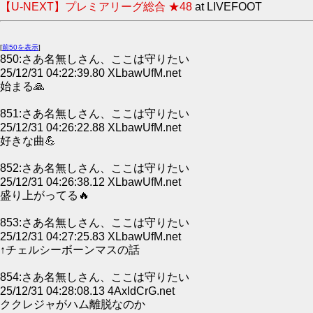
【U-NEXT】プレミアリーグ総合 ★48
at LIVEFOOT
[
前50を表示
]
850:さあ名無しさん、ここは守りたい
25/12/31 04:22:39.80 XLbawUfM.net
始まる🙏
851:さあ名無しさん、ここは守りたい
25/12/31 04:26:22.88 XLbawUfM.net
好きな曲💪
852:さあ名無しさん、ここは守りたい
25/12/31 04:26:38.12 XLbawUfM.net
盛り上がってる🔥
853:さあ名無しさん、ここは守りたい
25/12/31 04:27:25.83 XLbawUfM.net
↑チェルシーボーンマスの話
854:さあ名無しさん、ここは守りたい
25/12/31 04:28:08.13 4AxldCrG.net
ククレジャがハム離脱なのか