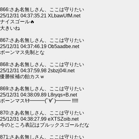
866:さあ名無しさん、ここは守りたい
25/12/31 04:37:35.21 XLbawUfM.net
ナイスゴール🔥
大きいね
867:さあ名無しさん、ここは守りたい
25/12/31 04:37:46.19 Ob5aadbe.net
ボーンマス先制とな
868:さあ名無しさん、ここは守りたい
25/12/31 04:37:59.98 2sbzj04l.net
優勝候補の飴カスｗ
869:さあ名無しさん、ここは守りたい
25/12/31 04:38:09.89 L8ryqs+B.net
ボーンマスｷﾀ━━━(ﾟ∀ﾟ)━━━ !!!!!
870:さあ名無しさん、ここは守りたい
25/12/31 04:38:27.99 eXTSZoib.net
今のところ表記はブルックスゴールだな
871:さあ名無しさん、ここは守りたい