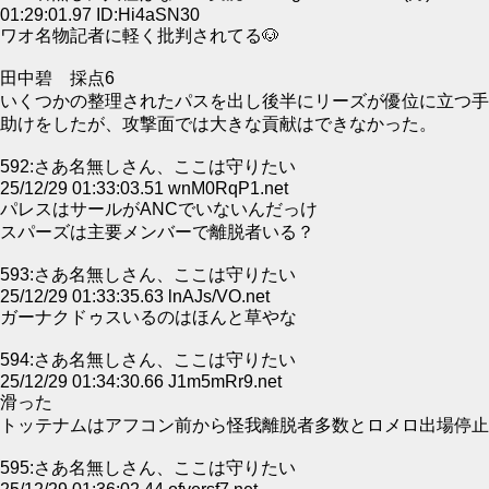
01:29:01.97 ID:Hi4aSN30
ワオ名物記者に軽く批判されてる🐶
田中碧 採点6
いくつかの整理されたパスを出し後半にリーズが優位に立つ手
助けをしたが、攻撃面では大きな貢献はできなかった。
592:さあ名無しさん、ここは守りたい
25/12/29 01:33:03.51 wnM0RqP1.net
パレスはサールがANCでいないんだっけ
スパーズは主要メンバーで離脱者いる？
593:さあ名無しさん、ここは守りたい
25/12/29 01:33:35.63 lnAJs/VO.net
ガーナクドゥスいるのはほんと草やな
594:さあ名無しさん、ここは守りたい
25/12/29 01:34:30.66 J1m5mRr9.net
滑った
トッテナムはアフコン前から怪我離脱者多数とロメロ出場停止
595:さあ名無しさん、ここは守りたい