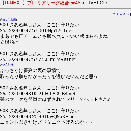
【U-NEXT】プレミアリーグ総合 ★48
at LIVEFOOT
[
2ch
|
▼Menu
]
[
前50を表示
]
500:さあ名無しさん、ここは守りたい
25/12/29 00:47:57.00 bNj512Cf.net
まあでも両チームとも勝ち点１でいい感はあるよね
立場的に
501:さあ名無しさん、ここは守りたい
25/12/29 00:47:57.74 J1m5mRr9.net
>>496
ぶっちゃけ審判の裏の事情で
取ったり取らなかったりを選びたいんだと思う
502:さあ名無しさん、ここは守りたい
25/12/29 00:48:00.21 HlFA0UB4.net
碧のマークを簡単にはずされてフリーでヘッドされた
503:さあ名無しさん、ここは守りたい
25/12/29 00:48:20.99 Ba+Q9aKP.net
ニョント君きたけどドミニク下げるのか・・・