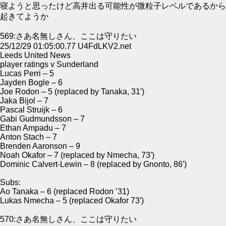
寝ようと思ったけど高井出る可能性が微粒子レベルであるから
起きてようか
569:さあ名無しさん、ここは守りたい
25/12/29 01:05:00.77 U4FdLKV2.net
Leeds United News
player ratings v Sunderland
Lucas Perri – 5
Jayden Bogle – 6
Joe Rodon – 5 (replaced by Tanaka, 31′)
Jaka Bijol – 7
Pascal Struijk – 6
Gabi Gudmundsson – 7
Ethan Ampadu – 7
Anton Stach – 7
Brenden Aaronson – 9
Noah Okafor – 7 (replaced by Nmecha, 73′)
Dominic Calvert-Lewin – 8 (replaced by Gnonto, 86′)
Subs:
Ao Tanaka – 6 (replaced Rodon ’31)
Lukas Nmecha – 5 (replaced Okafor 73′)
570:さあ名無しさん、ここは守りたい