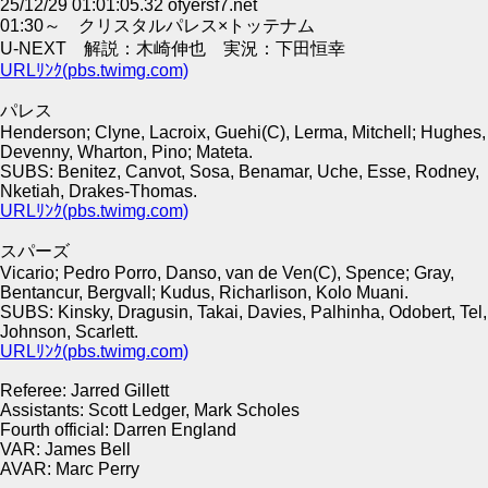
25/12/29 01:01:05.32 ofyersf7.net
01:30～ クリスタルパレス×トッテナム
U-NEXT 解説：木崎伸也 実況：下田恒幸
URLﾘﾝｸ(pbs.twimg.com)
パレス
Henderson; Clyne, Lacroix, Guehi(C), Lerma, Mitchell; Hughes,
Devenny, Wharton, Pino; Mateta.
SUBS: Benitez, Canvot, Sosa, Benamar, Uche, Esse, Rodney,
Nketiah, Drakes-Thomas.
URLﾘﾝｸ(pbs.twimg.com)
スパーズ
Vicario; Pedro Porro, Danso, van de Ven(C), Spence; Gray,
Bentancur, Bergvall; Kudus, Richarlison, Kolo Muani.
SUBS: Kinsky, Dragusin, Takai, Davies, Palhinha, Odobert, Tel,
Johnson, Scarlett.
URLﾘﾝｸ(pbs.twimg.com)
Referee: Jarred Gillett
Assistants: Scott Ledger, Mark Scholes
Fourth official: Darren England
VAR: James Bell
AVAR: Marc Perry