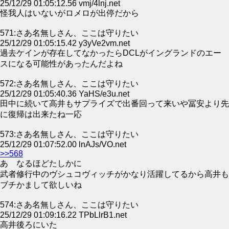
25/12/29 01:05:12.56 vmj/4lnj.net
怪我人はいないがロメロが出停だから
571:さあ名無しさん、ここは守りたい
25/12/29 01:05:15.42 y3yVe2vm.net
過去ケインが存在してなかったらDCLがイングランドのエー
スになる可能性があったんだよね
572:さあ名無しさん、ここは守りたい
25/12/29 01:05:40.36 YaHS/e3u.net
田中に続いて高井もサプライズで出番回って来いや冨安より先
に復帰は出来たね一応
573:さあ名無しさん、ここは守りたい
25/12/29 01:07:52.00 lnAJs/VO.net
>>568
あ なるほどたしかに
武者修行中のヴシュコヴィッチがかなり活躍してるから高井も
ブチかまして欲しいね
574:さあ名無しさん、ここは守りたい
25/12/29 01:09:16.22 TPbLlrB1.net
高井後ろにいた