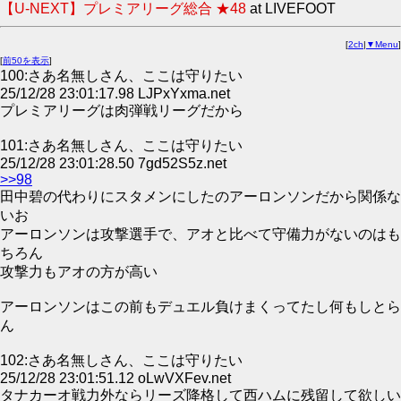
【U-NEXT】プレミアリーグ総合 ★48
at LIVEFOOT
[
2ch
|
▼Menu
]
[
前50を表示
]
100:さあ名無しさん、ここは守りたい
25/12/28 23:01:17.98 LJPxYxma.net
プレミアリーグは肉弾戦リーグだから
101:さあ名無しさん、ここは守りたい
25/12/28 23:01:28.50 7gd52S5z.net
>>98
田中碧の代わりにスタメンにしたのアーロンソンだから関係な
いお
アーロンソンは攻撃選手で、アオと比べて守備力がないのはも
ちろん
攻撃力もアオの方が高い
アーロンソンはこの前もデュエル負けまくってたし何もしとら
ん
102:さあ名無しさん、ここは守りたい
25/12/28 23:01:51.12 oLwVXFev.net
タナカーオ戦力外ならリーズ降格して西ハムに残留して欲しい