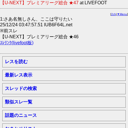
【U-NEXT】プレミアリーグ総合 ★47
at LIVEFOOT
[
2ch
|
▼Menu
]
1:さあ名無しさん、ここは守りたい
25/12/24 03:47:57.51 lUB6F64L.net
※前スレ
【U-NEXT】プレミアリーグ総合 ★46
ｽﾚﾘﾝｸ(livefoot板)
レスを読む
最新レス表示
スレッドの検索
類似スレ一覧
話題のニュース