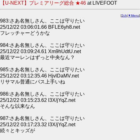
【U-NEXT】プレミアリーグ総合 ★46
at LIVEFOOT
[
2ch
|
▼Menu
]
983:さあ名無しさん、ここは守りたい
25/12/22 03:06:01.66 BFLE6yh8.net
フレッチャーどうかな
984:さあ名無しさん、ここは守りたい
25/12/22 03:09:24.61 Xm9hUdtU.net
最近マーレンはずっと中央なん？
985:さあ名無しさん、ここは守りたい
25/12/22 03:12:35.46 HjvlDaMV.net
リサマル普通にパス上手いね
986:さあ名無しさん、ここは守りたい
25/12/22 03:15:23.62 l3X/jYqZ.net
そんな以来なん
987:さあ名無しさん、ここは守りたい
25/12/22 03:17:23.32 l3X/jYqZ.net
続々とキッズが