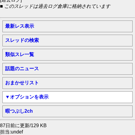
■ このスレッドは過去ログ倉庫に格納されています
最新レス表示
スレッドの検索
類似スレ一覧
話題のニュース
おまかせリスト
▼オプションを表示
暇つぶし2ch
87日前に更新/129 KB
担当:undef