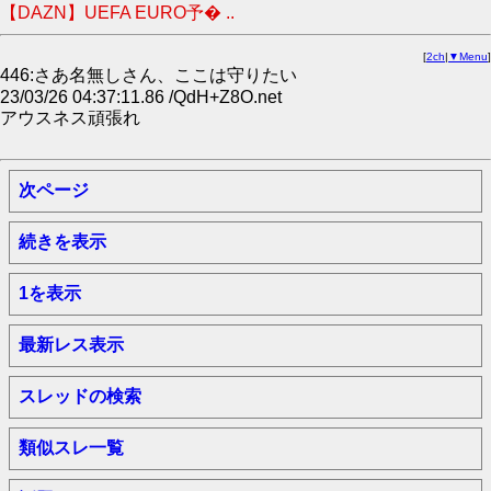
【DAZN】UEFA EURO予� ..
[
2ch
|
▼Menu
]
446:さあ名無しさん、ここは守りたい
23/03/26 04:37:11.86 /QdH+Z8O.net
アウスネス頑張れ
次ページ
続きを表示
1を表示
最新レス表示
スレッドの検索
類似スレ一覧