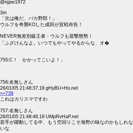
@njpw1972
·
3m
「次は俺だ、バカ野郎！」
ウルフを奇襲KOした成田が宣戦布告！
NEVER無差別級王者・ウルフも迎撃態勢！
「ふざけんなよ。いつでもやってやるからな、オ�
755:C！ かかってこいよ！」
756:名無しさん
26/01/05 21:48:37.18 gHyBU+Ho.net
>>739
これはカリスマですわ
757:名無しさん
26/01/05 21:48:48.19 UMpRvHaP.net
若手が躍動してる中、もう空回りこそ海野の味なのかもしれな
いな