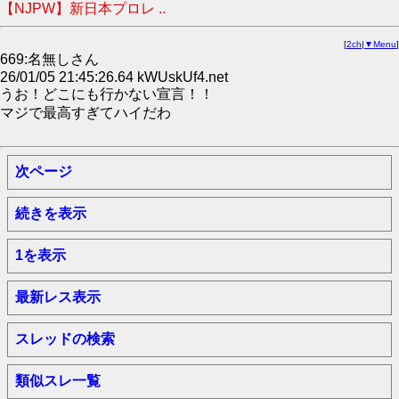
【NJPW】新日本プロレ ..
[
2ch
|
▼Menu
]
669:名無しさん
26/01/05 21:45:26.64 kWUskUf4.net
うお！どこにも行かない宣言！！
マジで最高すぎてハイだわ
次ページ
続きを表示
1を表示
最新レス表示
スレッドの検索
類似スレ一覧