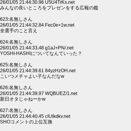
26/01/05 21:44:30.96 U5U4TrKs.net
みんなの良いところをプレゼンをする広報の鑑
623:名無しさん
26/01/05 21:44:32.84 Fec0e+1w.net
全選手のこと言え
624:名無しさん
26/01/05 21:44:33.48 g1aJ+PN/.net
YOSHI-HASHIについてなんていった？
625:名無しさん
26/01/05 21:44:39.61 84yzHzOH.net
こいつメチャよい子なんだなw
626:名無しさん
26/01/05 21:44:39.97 WQBUEZ/1.net
新日オタじゃねーかw
627:名無しさん
26/01/05 21:44:40.45 cIUIkdkv.net
SHOコメントの上位互換