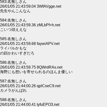
583:名無しさん
26/01/05 21:43:59.04 3WfAVgge.net
先生やんこんなん
584:名無しさん
26/01/05 21:43:59.36 zMLbPf+h.net
こいつ頭ええな
585:名無しさん
26/01/05 21:43:59.68 faywiAPV.net
ライバルかもな
の顔かわいすぎだろ
586:名無しさん
26/01/05 21:43:59.75 8QWrdRAs.net
海野にも想いを寄せられるのほんま優しい
587:名無しさん
26/01/05 21:44:00.26 qplCoeC9.net
カメラがんばれ
588:名無しさん
26/01/05 21:44:00.41 tyfuEPO3.net