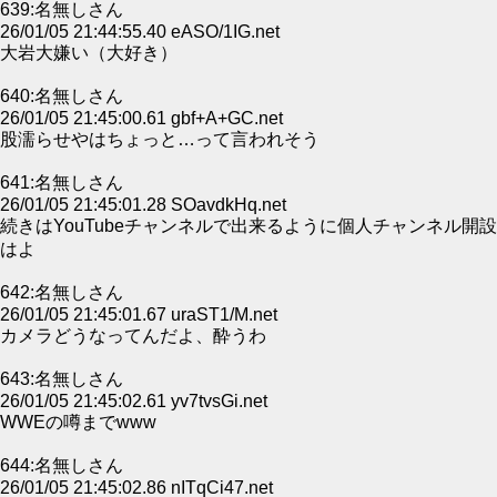
639:名無しさん
26/01/05 21:44:55.40 eASO/1IG.net
大岩大嫌い（大好き）
640:名無しさん
26/01/05 21:45:00.61 gbf+A+GC.net
股濡らせやはちょっと…って言われそう
641:名無しさん
26/01/05 21:45:01.28 SOavdkHq.net
続きはYouTubeチャンネルで出来るように個人チャンネル開設
はよ
642:名無しさん
26/01/05 21:45:01.67 uraST1/M.net
カメラどうなってんだよ、酔うわ
643:名無しさん
26/01/05 21:45:02.61 yv7tvsGi.net
WWEの噂までwww
644:名無しさん
26/01/05 21:45:02.86 nITqCi47.net