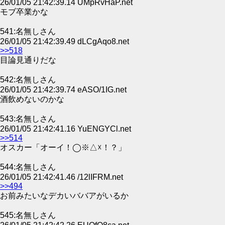
26/01/05 21:42:39.14 UMpRvHaP.net
モブ卒業かな
541:名無しさん
26/01/05 21:42:39.49 dLCgAqo8.net
>>518
目論見通りだな
542:名無しさん
26/01/05 21:42:39.74 eASO/1IG.net
酒飲めないのかな
543:名無しさん
26/01/05 21:42:41.16 YuENGYCl.net
>>514
オスカー「オーイ！◯※△☓！？」
544:名無しさん
26/01/05 21:42:41.46 /12lIFRM.net
>>494
お前みたいなデカいババアがいるか
545:名無しさん