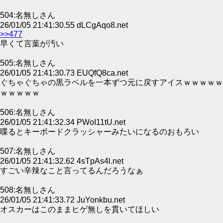
504:名無しさん
26/01/05 21:41:30.55 dLCgAqo8.net
>>477
早くて言葉が汚い
505:名無しさん
26/01/05 21:41:30.73 EUQfQ8ca.net
ぐちゃぐちゃの黒ラベルを一本ずつ元に戻すアイスｗｗｗｗｗ
ｗｗｗｗｗ
506:名無しさん
26/01/05 21:41:32.34 PWoI11tU.net
喋るとキーボードクラッシャーみたいになるのおもろい
507:名無しさん
26/01/05 21:41:32.62 4sTpAs4l.net
すごい辛辣なこと言ってるんだろうなぁ
508:名無しさん
26/01/05 21:41:33.72 JuYonkbu.net
オスカーはこのままヒゲ無しを貫いてほしい