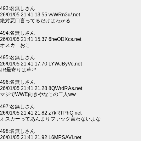
493:名無しさん
26/01/05 21:41:13.55 vvWRn3u/.net
絶対悪口言ってるだけはわかる
494:名無しさん
26/01/05 21:41:15.37 6heODXcs.net
オスカーおこ
495:名無しさん
26/01/05 21:41:17.70 LYWJByVe.net
JR最寄りは草🌱
496:名無しさん
26/01/05 21:41:21.28 8QWrdRAs.net
マジでWWE向きやなこの二人ww
497:名無しさん
26/01/05 21:41:21.82 z7kRTPhQ.net
オスカーってあんまりファック言わないよな
498:名無しさん
26/01/05 21:41:21.92 L6MPSAVl.net