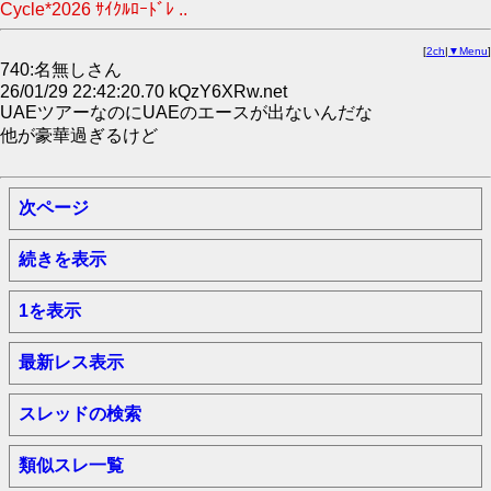
Cycle*2026 ｻｲｸﾙﾛｰﾄﾞﾚ ..
[
2ch
|
▼Menu
]
740:名無しさん
26/01/29 22:42:20.70 kQzY6XRw.net
UAEツアーなのにUAEのエースが出ないんだな
他が豪華過ぎるけど
次ページ
続きを表示
1を表示
最新レス表示
スレッドの検索
類似スレ一覧