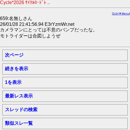
Cycle*2026 ｻｲｸﾙﾛｰﾄﾞﾚ ..
[
2ch
|
▼Menu
]
659:名無しさん
26/01/28 21:41:56.94 E3rYzmWr.net
カメラマンにとっては不意のバンプだったな。
モトライダーは合図しようぜ
次ページ
続きを表示
1を表示
最新レス表示
スレッドの検索
類似スレ一覧