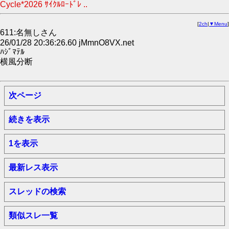
Cycle*2026 ｻｲｸﾙﾛｰﾄﾞﾚ ..
[
2ch
|
▼Menu
]
611:名無しさん
26/01/28 20:36:26.60 jMmnO8VX.net
ﾊｼﾞﾏﾃﾙ
横風分断
次ページ
続きを表示
1を表示
最新レス表示
スレッドの検索
類似スレ一覧