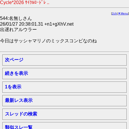
Cycle*2026 ｻｲｸﾙﾛｰﾄﾞﾚ ..
[
2ch
|
▼Menu
]
544:名無しさん
26/01/27 20:38:01.31 +n1+gXhV.net
出遅れアルウラー
今日はサッシャマリノのミックスコンビなのね
次ページ
続きを表示
1を表示
最新レス表示
スレッドの検索
類似スレ一覧