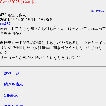
Cycle*2026 ｻｲｸﾙﾛｰﾄﾞﾚ ..
[
2ch
|
▼Menu
]
472:名無しさん
26/01/25 14:01:15.11 L1E+BcSl.net
>>467
何言われてももう知らんし何も言わん、ほっといてくれ…って
意思表明かと
自転車ロード関係の記者はまあまだ人情あるし、今後もサイク
リングで仕事したい人は無理に聞き出そうとしないんじゃな
い？
サッカーとかF1だと酷いことになりそうだけど
次ページ
続きを表示
1を表示