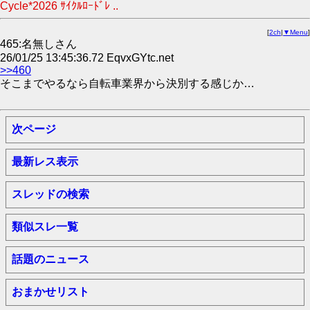
Cycle*2026 ｻｲｸﾙﾛｰﾄﾞﾚ ..
[
2ch
|
▼Menu
]
465:名無しさん
26/01/25 13:45:36.72 EqvxGYtc.net
>>460
そこまでやるなら自転車業界から決別する感じか…
次ページ
最新レス表示
スレッドの検索
類似スレ一覧
話題のニュース
おまかせリスト