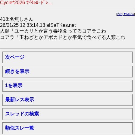
Cycle*2026 ｻｲｸﾙﾛｰﾄﾞﾚ ..
[
2ch
|
▼Menu
]
418:名無しさん
26/01/25 12:33:14.13 alSaTKes.net
人類「ユーカリとか言う毒物食ってるコアラこわ
コアラ「玉ねぎとかアボカドとか平気で食べてる人類こわ
次ページ
続きを表示
1を表示
最新レス表示
スレッドの検索
類似スレ一覧