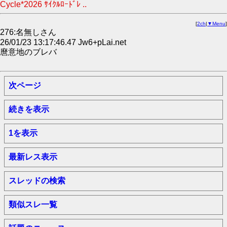
Cycle*2026 ｻｲｸﾙﾛｰﾄﾞﾚ ..
[
2ch
|
▼Menu
]
276:名無しさん
26/01/23 13:17:46.47 Jw6+pLai.net
麿意地のブレバ
次ページ
続きを表示
1を表示
最新レス表示
スレッドの検索
類似スレ一覧