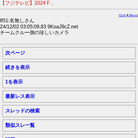
【フジテレビ】2024 F ..
[
2ch
|
▼Menu
]
851:名無しさん
24/12/02 03:05:09.83 9KoaJ9cZ.net
チームクルー側の珍しいカメラ
次ページ
続きを表示
1を表示
最新レス表示
スレッドの検索
類似スレ一覧