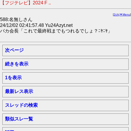
【フジテレビ】2024 F ..
[
2ch
|
▼Menu
]
588:名無しさん
24/12/02 02:41:57.48 Yu24Azyt.net
バカ会長「これで最終戦までもつれるでしょ？ﾆﾔﾆﾔ」
次ページ
続きを表示
1を表示
最新レス表示
スレッドの検索
類似スレ一覧