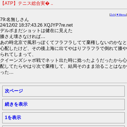
【ATP】テニス総合実� ..
[
2ch
|
▼Menu
]
79:名無しさん
24/12/02 18:37:43.26 XQJYP7re.net
デルポまだショットは健在に見えた
膝さえ壊さなければ…
あの時北京で風邪っぽくてフラフラしてて棄権しないのかなと
心配したけど、その後上海に出てやはりフラフラで倒れて膝や
られてしまって、
クイーンズシャポ戦でネット出た時に捻ったようだったから心
配してたらやはり次で棄権して、結局そのまま治ることはなか
った…
次ページ
続きを表示
1を表示