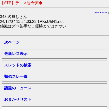
【ATP】テニス総合実� ..
[
2ch
|
▼Menu
]
343:名無しさん
24/12/07 15:54:03.23 1PKsUhN1.net
錦織はズベ苦手だし優勝まではきつい
次ページ
最新レス表示
スレッドの検索
類似スレ一覧
話題のニュース
おまかせリスト