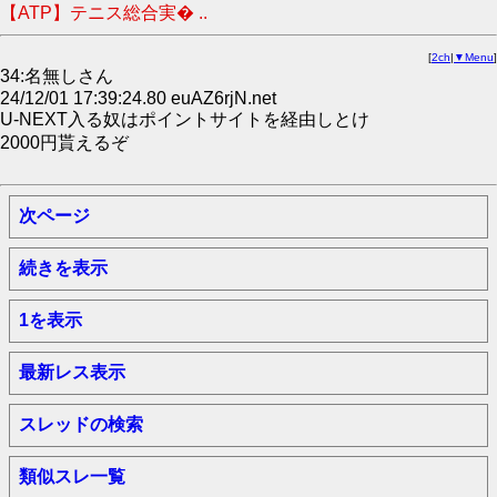
【ATP】テニス総合実� ..
[
2ch
|
▼Menu
]
34:名無しさん
24/12/01 17:39:24.80 euAZ6rjN.net
U-NEXT入る奴はポイントサイトを経由しとけ
2000円貰えるぞ
次ページ
続きを表示
1を表示
最新レス表示
スレッドの検索
類似スレ一覧