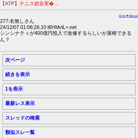
【ATP】テニス総合実� ..
[
2ch
|
▼Menu
]
277:名無しさん
24/12/07 01:06:26.10 t6HMvtL+.net
シンシナティが400億円投入で改修するらしいが屋根できる
ん？
次ページ
続きを表示
1を表示
最新レス表示
スレッドの検索
類似スレ一覧