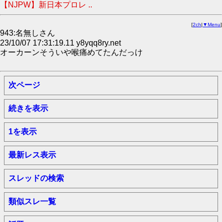
【NJPW】新日本プロレ ..
[
2ch
|
▼Menu
]
943:名無しさん
23/10/07 17:31:19.11 y8yqq8ry.net
オーカーンそういや喉痛めてたんだっけ
次ページ
続きを表示
1を表示
最新レス表示
スレッドの検索
類似スレ一覧