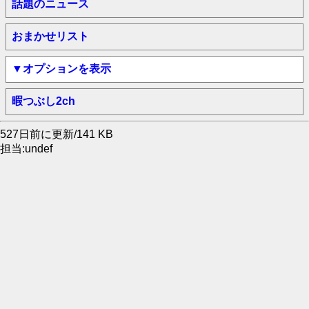
話題のニュース
おまかせリスト
▼オプションを表示
暇つぶし2ch
527日前に更新/141 KB
担当:undef