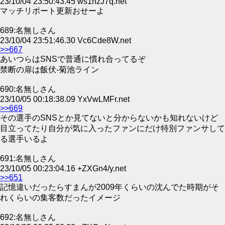
23/10/04 23:50:43.45 ws1hzJ7q.net
マッチリポート更新おせーよ
689:名無しさん
23/10/04 23:51:46.30 Vc6Cde8W.net
>>667
あいつらはSNSで普通に慣れ合ってるぞ
禁断の扉は飯伏-菊池ライン
690:名無しさん
23/10/05 00:18:38.09 YxVwLMFr.net
>>669
その選手のSNSとか見てないと分からないかも知れないけど
目立ってたり自分が気に入ったファンにだけ特別ファンサして
る選手いるよ
691:名無しさん
23/10/05 00:23:04.16 +ZXGn4/y.net
>>651
記憶違いだったらすまんが2009年くらいの沈んでた時期がそ
れくらいの集客数だったイメージ
692:名無しさん