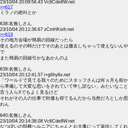
23/10/04 20:09:56.43 Vc6Cde8W.net
>>617
ミラノの絶叫とか
638:名無しさん
23/10/04 20:11:36.67 zCmHKsrh.net
>>619
その地方会場が簡易の回線だったら
使えるのその時だけでそのあとは撤去しちゃって使えないんや
で
また簡易の回線引かなあかんのよ
639:名無しさん
23/10/04 20:12:41.57 i+g6hy6x.net
「ワールドで見てる我々のためにスタッフさんは何ヵ月も前か
ら準備して大変な思いをされていて申し訳ない」みたいなこと
言う人らXでもよく見るけど
それがその人の仕事で対価も得てるんだから当然だろとしか思
わん
640:名無しさん
23/10/04 20:14:38.08 Vc6Cde8W.net
なつぽいの頚椎ヘルニアにちゃんとお大事にって返信してくれ