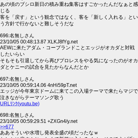
あの頃のブシロ新日の積み重ね集客はすごかったんだなぁと感
じる
客を「戻す」という観念ではなく、客を「新しく入れる」とい
う方針で行かないと難しそうだな
696:名無しさん
23/10/05 00:48:13.87 XLKJ8fYg.net
AEWに来たアダム・コープランドことエッジがオカダと対戦
したいらい
そもそも引退してから再びプロレスをやる気になったのがオカ
ダとケニーの試合を見たからなんだとか
697:名無しさん
23/10/05 00:59:14.06 4nHi59pT.net
エッジが今年東京ドームに来てこの入場テーマで来たらマジで
泣きながらテーマソング歌う
URLﾘﾝｸ(youtu.be)
698:名無しさん
23/10/05 00:59:29.51 +ZXGn4/y.net
>>677
ああそういや水増し発表全盛の頃だったなｗ