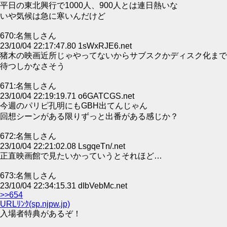
平日の東北興行で1000人、900人とは連日熱いな
いや気候は急に寒いんだけど
670:名無しさん
23/10/04 22:17:47.80 1sWxRJE6.net
猪木の映画近所じゃやってないからサブスクかディスク化まで
待つしかなさそう
671:名無しさん
23/10/04 22:19:19.71 o6GATCGS.net
今週のパリピ孔明にもGBH出てんじゃん
回想シーンがある限りずっと出番がある感じか？
672:名無しさん
23/10/04 22:21:02.08 LsgqeTn/.net
正直映画館で見たいかっていうとそれほど…
673:名無しさん
23/10/04 22:34:15.31 dIbVebMc.net
>>654
URLﾘﾝｸ(sp.njpw.jp)
入場者特典があるぞ！