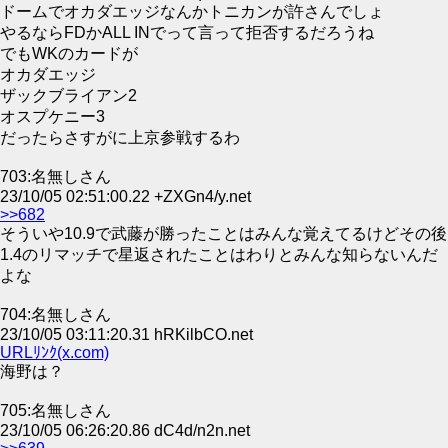
ドームでオカダエッジなんかトニカンが許さんでしょ
やるならFDかALL INでって言って拒否するだろうね
でもWKのカードが
オカダエッジ
ザックブライアン2
オスプケニー3
だったらさすがに上京参戦するわ
703:名無しさん
23/10/05 02:51:00.22 +ZXGn4/y.net
>>682
そういや10.9で武藤が勝ったことはみんな覚えてるけどその後
1.4のリマッチで星返されたことはわりとみんな知らないんだ
よな
704:名無しさん
23/10/05 03:11:20.31 hRKilbCO.net
URLﾘﾝｸ(x.com)
海野は？
705:名無しさん
23/10/05 06:26:20.86 dC4d/n2n.net