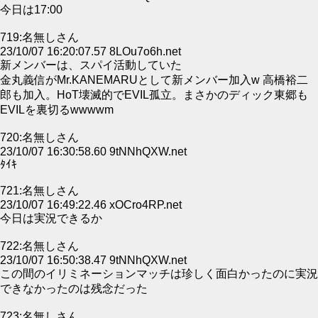
今日は17:00
719:名無しさん
23/10/07 16:20:07.57 8LOu7o6h.net
新メンバーは、スパイ活動していた
金丸義信がMr.KANEMARUとして新メンバー加入w 高橋裕二
郎も加入。HoT壊滅的でEVIL孤立。まさかのディック東郷も
EVILを裏切るwwwwm
720:名無しさん
23/10/07 16:30:58.60 9tNNhQXW.net
ﾀｲｷ
721:名無しさん
23/10/07 16:49:22.46 xOCro4RP.net
今日は実況できるか
722:名無しさん
23/10/07 16:50:38.47 9tNNhQXW.net
この間のイリミネーションマッチは珍しく面白かったのに実況
できなかったのは残念だった
723:名無しさん