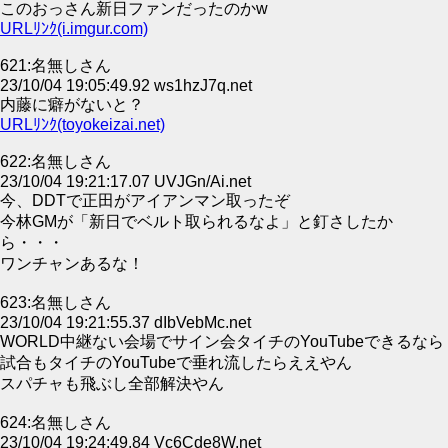
このおっさん新日ファンだったのかw
URLﾘﾝｸ(i.imgur.com)
621:名無しさん
23/10/04 19:05:49.92 ws1hzJ7q.net
内藤に癖がないと？
URLﾘﾝｸ(toyokeizai.net)
622:名無しさん
23/10/04 19:21:17.07 UVJGn/Ai.net
今、DDTで正田がアイアンマン取ったぞ
今林GMが「新日でベルト取られるなよ」と釘さしたか
ら・・・
ワンチャンあるな！
623:名無しさん
23/10/04 19:21:55.37 dIbVebMc.net
WORLD中継ない会場でサイン会タイチのYouTubeできるなら
試合もタイチのYouTubeで垂れ流したらええやん
スパチャも飛ぶし全部解決やん
624:名無しさん
23/10/04 19:24:49.84 Vc6Cde8W.net