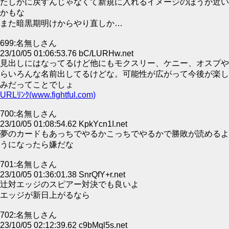
たしかに戻すんじゃなくて新規に入れるイメージのほうが近い
かもな
また暗黒期明けからやり直しか…
699:名無しさん
23/10/05 01:06:53.76 bC/LURHw.net
見出しにはなってるけど他にもモクスリー、ケニー、オスプや
らいろんな名前出してるけどな。可能性が広がって今後が楽し
みだってことでしょ
URLﾘﾝｸ(www.fightful.com)
700:名無しさん
23/10/05 01:08:54.62 KpkYcn1I.net
夢のカードもあっちでやるかこっちでやるかで勝敗が読めるよ
うになったら嫌だな
701:名無しさん
23/10/05 01:36:01.38 SnrQfY+r.net
辻対エッジのスピアー対決でも良いよ
エッジが新日上がるなら
702:名無しさん
23/10/05 02:12:39.62 c9bMql5s.net