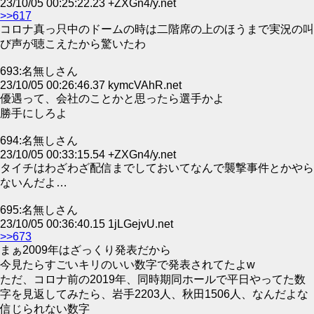
23/10/05 00:25:22.23 +ZXGn4/y.net
>>617
コロナ真っ只中のドームの時は二階席の上のほうまで実況の叫
び声が聴こえたから驚いたわ
693:名無しさん
23/10/05 00:26:46.37 kymcVAhR.net
優遇って、会社のことかと思ったら選手かよ
勝手にしろよ
694:名無しさん
23/10/05 00:33:15.54 +ZXGn4/y.net
タイチはわざわざ配信までしておいてなんで襲撃事件とかやら
ないんだよ…
695:名無しさん
23/10/05 00:36:40.15 1jLGejvU.net
>>673
まぁ2009年はざっくり発表だから
今見たらすごいキリのいい数字で発表されてたよw
ただ、コロナ前の2019年、同時期同ホールで平日やってた数
字を見返してみたら、岩手2203人、秋田1506人、なんだよな
信じられない数字