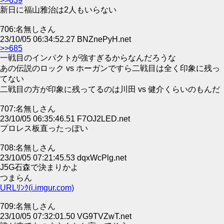
>>639
新日に福山雅治は2人もいらない
706:名無しさん
23/10/05 06:34:52.27 BNZnePyH.net
>>685
一戦目のインパクトが強すぎるからなんだろうな
あの伝説のロック vs ホーガンですら二戦目は全く印象に残っ
てない
二戦目の方が印象に残ってるのは川田 vs 健介くらいのもんだ
707:名無しさん
23/10/05 06:35:46.51 F7OJ2LED.net
プロレス板直ったっぽい
708:名無しさん
23/10/05 07:21:45.53 dqxWcPlg.net
J5G石森で決まりかよ
つまらん
URLﾘﾝｸ(i.imgur.com)
709:名無しさん
23/10/05 07:32:01.50 VG9TVZwT.net