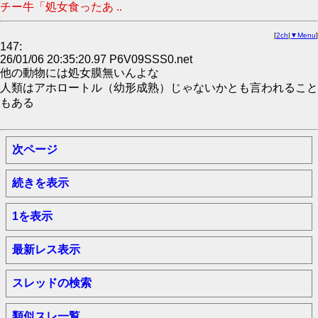
チー牛「処女食ったあ ..
[
2ch
|
▼Menu
]
147:
26/01/06 20:35:20.97 P6V09SSS0.net
他の動物には処女膜無いんよな
人類はアホロートル（幼形成熟）じゃないかとも言われること
もある
次ページ
続きを表示
1を表示
最新レス表示
スレッドの検索
類似スレ一覧