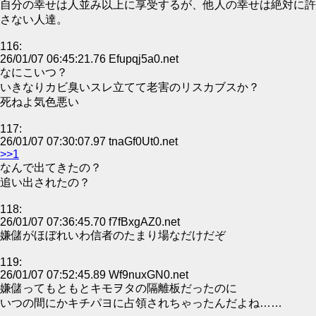
自分の幸せは人並み以上に享受するが、他人の幸せは絶対に許
さない人達。
116:
26/01/07 06:45:21.76 Efupqj5a0.net
なにこいつ？
いきなりカビ臭いスレ立てて老害のリスカブスか？
死ねよ気色悪い
117:
26/01/07 07:30:07.97 tnaGf0Ut0.net
>>1
なんで出てきたの？
追い出されたの？
118:
26/01/07 07:36:45.70 f7fBxgAZ0.net
嫌儲がほぼれいわ信者のたまり場なだけだぞ
119:
26/01/07 07:52:45.89 Wf9nuxGN0.net
嫌儲ってもともとキモヲタの隔離板だったのに
いつの間にかキチパヨに占領されちゃったんだよね……