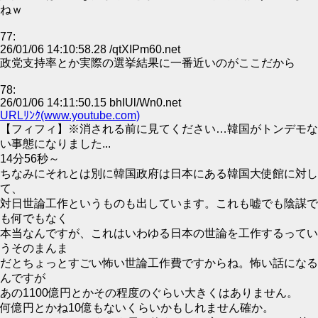
ねｗ
77:
26/01/06 14:10:58.28 /qtXIPm60.net
政党支持率とか実際の選挙結果に一番近いのがここだから
78:
26/01/06 14:11:50.15 bhIUl/Wn0.net
URLﾘﾝｸ(www.youtube.com)
【フィフィ】※消される前に見てください…韓国がトンデモな
い事態になりました...
14分56秒～
ちなみにそれとは別に韓国政府は日本にある韓国大使館に対し
て、
対日世論工作というものも出しています。これも嘘でも陰謀で
も何でもなく
本当なんですが、これはいわゆる日本の世論を工作するってい
うそのまんま
だとちょっとすごい怖い世論工作費ですからね。怖い話になる
んですが
あの1100億円とかその程度のぐらい大きくはありません。
何億円とかね10億もないくらいかもしれません確か。