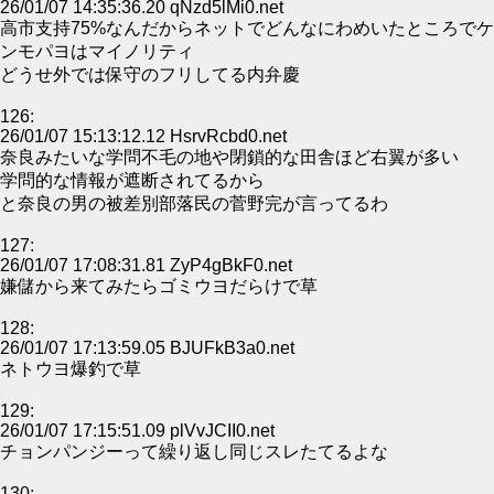
26/01/07 14:35:36.20 qNzd5lMi0.net
高市支持75%なんだからネットでどんなにわめいたところでケ
ンモパヨはマイノリティ
どうせ外では保守のフリしてる内弁慶
126:
26/01/07 15:13:12.12 HsrvRcbd0.net
奈良みたいな学問不毛の地や閉鎖的な田舎ほど右翼が多い
学問的な情報が遮断されてるから
と奈良の男の被差別部落民の菅野完が言ってるわ
127:
26/01/07 17:08:31.81 ZyP4gBkF0.net
嫌儲から来てみたらゴミウヨだらけで草
128:
26/01/07 17:13:59.05 BJUFkB3a0.net
ネトウヨ爆釣で草
129:
26/01/07 17:15:51.09 plVvJCII0.net
チョンパンジーって繰り返し同じスレたてるよな
130: