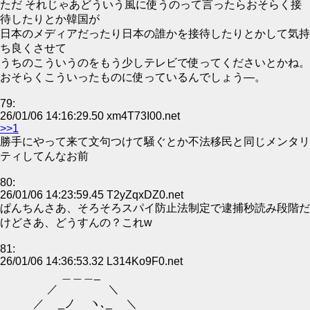
ただ それじゃあどういう風に使うのって言ったらおそらく接
待したりとか韓国が
日本のメディアだったり日本の誰かを接待したりとかして気持
ち良くさせて
うちのこういうのをもう少しテレビで使ってくださいとかね。
おそらくこういったものに使っているんでしょう―。
79:
26/01/06 14:16:29.50 xm4T73I00.net
>>1
勝手にやって来て文句つけて騒ぐとか不法移民と同じメンタリ
ティしてんなお前
80:
26/01/06 14:23:59.45 T2yZqxDZ0.net
ぱんちんさあ、そろそろスパイ防止法制定で逮捕秒読み段階だ
けどさあ、どうすんの？これw
81:
26/01/06 14:36:53.32 L314Ko9F0.net
＿＿＿_
／ ＼
／ _ノ ヽ､_ ＼