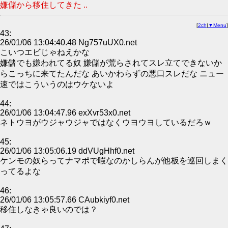
嫌儲から移住してきた ..
[
2ch
|
▼Menu
]
43:
26/01/06 13:04:40.48 Ng757uUX0.net
こいつエビじゃねえかな
嫌儲でも嫌われてる奴 嫌儲が荒らされてスレ立てできないか
らこっちに来てたんだな あいかわらずの悪口スレだな ニュー
速ではこういうのはウケないよ
44:
26/01/06 13:04:47.96 exXvr53x0.net
ネトウヨがウジャウジャではなくウヨウヨしているだろｗ
45:
26/01/06 13:05:06.19 ddVUgHhf0.net
ケンモの奴らってナマポで暇なのかしらんが他板を巡回しまく
ってるよな
46:
26/01/06 13:05:57.66 CAubkiyf0.net
移住しなきゃ良いのでは？