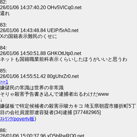
82:
26/01/06 14:37:40.20 OHv5VlCq0.net
還れ
83:
26/01/06 14:43:48.84 UElP/5rA0.net
Xの国籍表示難民のくせに
84:
26/01/06 14:50:51.88 GHKOtUtp0.net
ネットも国籍職業前科表示くらいしたほうがいいと思うわ
85:
26/01/06 14:55:51.42 80gUhrZr0.net
>>1
嫌儲民の常識は世界の非常識
そりゃ殺害予告書き込んで逮捕者出るわけだwww
↓
嫌儲板で特定候補者の殺害示唆カキコ 埼玉県朝霞市膝折町5丁
目の会社員渡部遼容疑者(34)逮捕 [377482965]
ｽﾚﾘﾝｸ(poverty板)
86:
26/01/06 15:00:37.96 xD5bRwRQ0.net