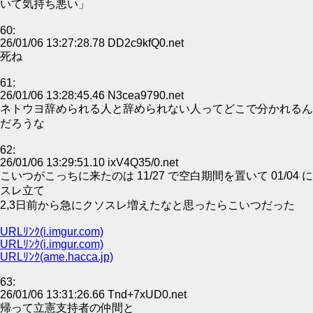
いて気持ち悪い」
60:
26/01/06 13:27:28.78 DD2c9kfQ0.net
死ね
61:
26/01/06 13:28:45.46 N3cea9790.net
ネトウヨ辞められる人と辞められない人ってどこで分かれるん
だろうな
62:
26/01/06 13:29:51.10 ixV4Q35/0.net
こいつがこっちに来たのは 11/27 で空白期間を置いて 01/04 に
スレ立て
2,3日前から急にクソスレ増えたなと思ったらこいつだった
URLﾘﾝｸ(i.imgur.com)
URLﾘﾝｸ(i.imgur.com)
URLﾘﾝｸ(ame.hacca.jp)
63:
26/01/06 13:31:26.66 Tnd+7xUD0.net
帰って立憲支持者の仲間と