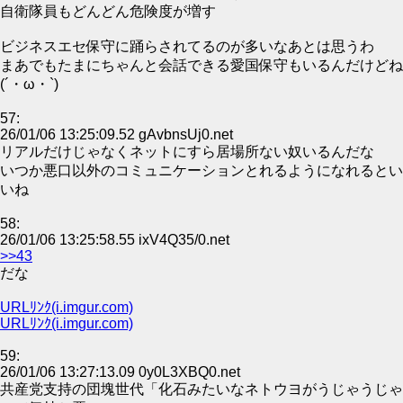
自衛隊員もどんどん危険度が増す
ビジネスエセ保守に踊らされてるのが多いなあとは思うわ
まあでもたまにちゃんと会話できる愛国保守もいるんだけどね
(´・ω・`)
57:
26/01/06 13:25:09.52 gAvbnsUj0.net
リアルだけじゃなくネットにすら居場所ない奴いるんだな
いつか悪口以外のコミュニケーションとれるようになれるとい
いね
58:
26/01/06 13:25:58.55 ixV4Q35/0.net
>>43
だな
URLﾘﾝｸ(i.imgur.com)
URLﾘﾝｸ(i.imgur.com)
59:
26/01/06 13:27:13.09 0y0L3XBQ0.net
共産党支持の団塊世代「化石みたいなネトウヨがうじゃうじゃ