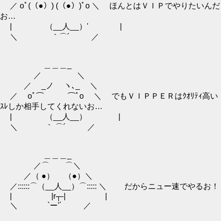
／ oﾟ(（●）) (（●）)ﾟo ＼ ほんとはＶＩＰでやりたいんだ
お…
| （__人__）' |
＼ ｀⌒´ ／
＿＿＿_
／ ＼
／ _ノ ヽ､_ ＼
／ oﾟ⌒ ⌒ﾟo ＼ でもＶＩＰＰＥＲはｸｵﾘﾃｨ高い
ｽﾚしか相手してくれないお…
| （__人__） |
＼ ｀ ⌒´ ／
＿＿＿_
／⌒ ⌒＼
／（ ●） （●）＼
／::::::⌒（__人__）⌒::::: ＼ だからニュー速でやるお！
| |r┬-| |
＼ `ー'´ ／