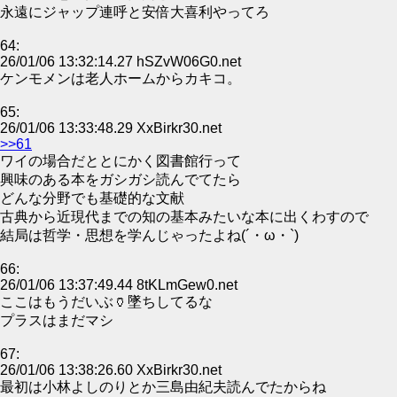
永遠にジャップ連呼と安倍大喜利やってろ
64:
26/01/06 13:32:14.27 hSZvW06G0.net
ケンモメンは老人ホームからカキコ。
65:
26/01/06 13:33:48.29 XxBirkr30.net
>>61
ワイの場合だととにかく図書館行って
興味のある本をガシガシ読んでてたら
どんな分野でも基礎的な文献
古典から近現代までの知の基本みたいな本に出くわすので
結局は哲学・思想を学んじゃったよね(´・ω・`)
66:
26/01/06 13:37:49.44 8tKLmGew0.net
ここはもうだいぶ🏺墜ちしてるな
プラスはまだマシ
67:
26/01/06 13:38:26.60 XxBirkr30.net
最初は小林よしのりとか三島由紀夫読んでたからね