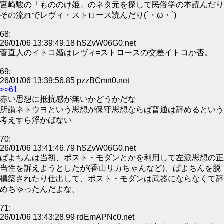
宮崎駿の「もののけ姫」のネタ元を探して民俗学の本読んだり
その流れでレヴィ・ストロース読んだり(´・ω・`)
68:
26/01/06 13:39:49.18 hSZvW06G0.net
菅直人のイトコ婚はレヴィ=ストロースの交差イトコか否。
69:
26/01/06 13:39:56.85 pzzBCmrt0.net
>>61
赤い思想に抵抗感が無いかどうかだな
所謂ネトウヨという思想が保守思想ならば普通は辞めるという
考えすら浮かばない
70:
26/01/06 13:41:46.79 hSZvW06G0.net
ぱよちんは当初、ポスト・モダンとかを利用して左派思想の正
当性を訴えようとしたが(香山リカちゃんなど)、ぱよちんを脱
構築されたり仕出して、ポスト・モダンは武器にならなくて辞
めちゃったんだよな。
71:
26/01/06 13:43:28.99 rdEmAPNc0.net