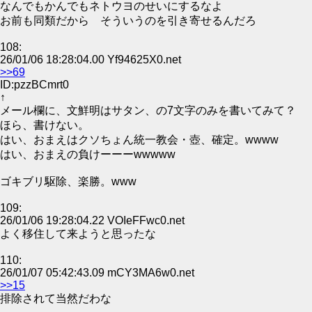
なんでもかんでもネトウヨのせいにするなよ
お前も同類だから そういうのを引き寄せるんだろ
108:
26/01/06 18:28:04.00 Yf94625X0.net
>>69
ID:pzzBCmrt0
↑
メール欄に、文鮮明はサタン、の7文字のみを書いてみて？
ほら、書けない。
はい、おまえはクソちょん統一教会・壺、確定。wwww
はい、おまえの負けーーーwwwww
ゴキブリ駆除、楽勝。www
109:
26/01/06 19:28:04.22 VOIeFFwc0.net
よく移住して来ようと思ったな
110:
26/01/07 05:42:43.09 mCY3MA6w0.net
>>15
排除されて当然だわな