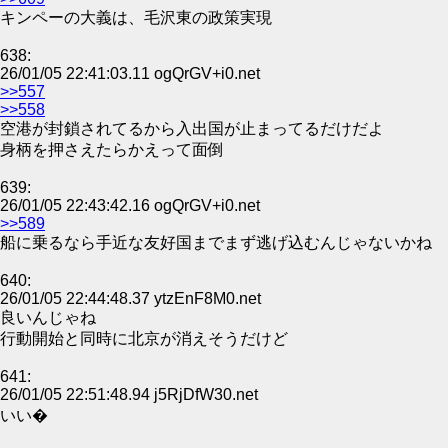
キンペーの大義は、毛沢東の政策実現
638:
26/01/05 22:41:03.11 ogQrGV+i0.net
>>557
>>558
空港が封鎖されてるから入出国が止まってるだけだよ
身柄を押さえたらかえって面倒
639:
26/01/05 22:43:42.16 ogQrGV+i0.net
>>589
船に乗るなら手近な友好国までまず逃げ込むんじゃないかね
640:
26/01/05 22:44:48.37 ytzEnF8M0.net
良いんじゃね
行動開始と同時に北京が消えそうだけど
641:
26/01/05 22:51:48.94 j5RjDfW30.net
いい�