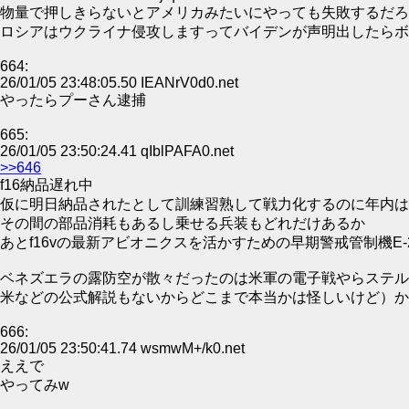
物量で押しきらないとアメリカみたいにやっても失敗するだろ
ロシアはウクライナ侵攻しますってバイデンが声明出したらボ
664:
26/01/05 23:48:05.50 IEANrV0d0.net
やったらプーさん逮捕
665:
26/01/05 23:50:24.41 qIblPAFA0.net
>>646
f16納品遅れ中
仮に明日納品されたとして訓練習熟して戦力化するのに年内は
その間の部品消耗もあるし乗せる兵装もどれだけあるか
あとf16vの最新アビオニクスを活かすための早期警戒管制機E
ベネズエラの露防空が散々だったのは米軍の電子戦やらステル
米などの公式解説もないからどこまで本当かは怪しいけど）か
666:
26/01/05 23:50:41.74 wsmwM+/k0.net
ええで
やってみw