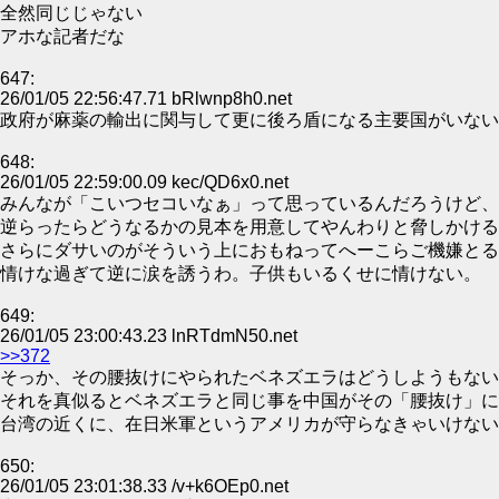
全然同じじゃない
アホな記者だな
647:
26/01/05 22:56:47.71 bRlwnp8h0.net
政府が麻薬の輸出に関与して更に後ろ盾になる主要国がいない
648:
26/01/05 22:59:00.09 kec/QD6x0.net
みんなが「こいつセコいなぁ」って思っているんだろうけど、
逆らったらどうなるかの見本を用意してやんわりと脅しかける
さらにダサいのがそういう上におもねってへーこらご機嫌とる
情けな過ぎて逆に涙を誘うわ。子供もいるくせに情けない。
649:
26/01/05 23:00:43.23 lnRTdmN50.net
>>372
そっか、その腰抜けにやられたベネズエラはどうしようもない
それを真似るとベネズエラと同じ事を中国がその「腰抜け」に
台湾の近くに、在日米軍というアメリカが守らなきゃいけない
650:
26/01/05 23:01:38.33 /v+k6OEp0.net