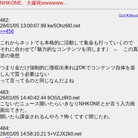
NHKONE、大爆死wwwwww ..
[
2ch
|
▼Menu
]
482:
26/01/05 13:00:07.99 kw5Ohz6I0.net
>>456
これからネットでも本格的に活動して集金も行っていくので
それに合わせて｢魅力的なコンテンツを消します｣ ← この真
逆の発想
つまり金だけ強制的に徴収出来ればOKでコンテンツ自体を楽
しんで貰う必要はない
って言ってるのと同じなんだよね
483:
26/01/05 14:40:42.44 6OS/LzIR0.net
こないだニュース開いたらいきなりNHKONEとか言う入力画
面出てきた。
開いたら課金されるんやろ？怖くてすぐ閉じたわ。
484:
26/01/05 14:58:10.21 5+VZJX2k0.net