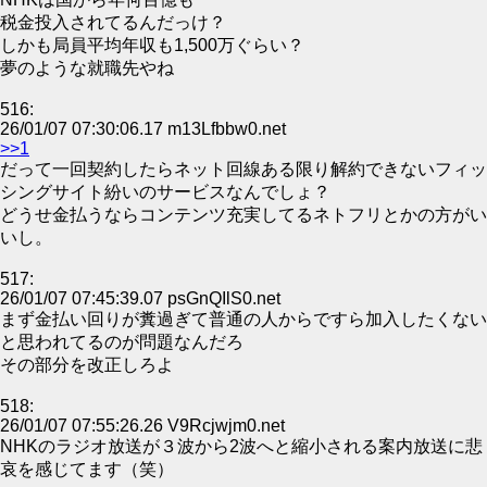
税金投入されてるんだっけ？
しかも局員平均年収も1,500万ぐらい？
夢のような就職先やね
516:
26/01/07 07:30:06.17 m13Lfbbw0.net
>>1
だって一回契約したらネット回線ある限り解約できないフィッ
シングサイト紛いのサービスなんでしょ？
どうせ金払うならコンテンツ充実してるネトフリとかの方がい
いし。
517:
26/01/07 07:45:39.07 psGnQIlS0.net
まず金払い回りが糞過ぎて普通の人からですら加入したくない
と思われてるのが問題なんだろ
その部分を改正しろよ
518:
26/01/07 07:55:26.26 V9Rcjwjm0.net
NHKのラジオ放送が３波から2波へと縮小される案内放送に悲
哀を感じてます（笑）