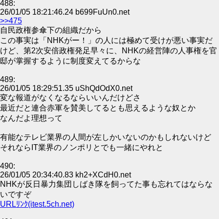
488:
26/01/05 18:21:46.24 b699FuUn0.net
>>475
自民政権参傘下の組織だから
この事実は「NHKがー！」の人には極めて受けが悪い事実だ
けど、第2次安倍政権発足早々に、NHKの経営陣の人事権を官
邸が掌握するように制度変えてるからな
489:
26/01/05 18:29:51.35 uShQdOdX0.net
変な報道がなくなるならいいんだけどさ
最近だと連合赤軍を賛美してるとも思えるような奴とか
なんだよ理想って
有能なテレビ業界の人間が左しかいないのかもしれないけど
それならIT業界のノンポリとでも一緒にやれと
490:
26/01/05 20:34:40.83 kh2+XCdH0.net
NHKが反日暴力集団しばき隊を飼ってた事も忘れてはならな
いですぞ
URLﾘﾝｸ(itest.5ch.net)