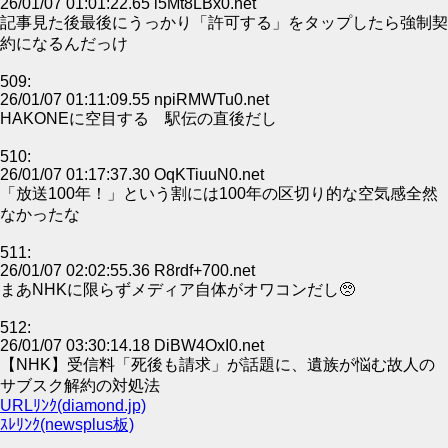
26/01/07 01:01:22.65 l5Mt8LBx0.net
記事見た後最後にうっかり「許可する」をタップしたら強制契
約になるんだっけ
509:
26/01/07 01:11:09.55 npiRMWTu0.net
HAKONEに空目する 駅伝の直後だし
510:
26/01/07 01:17:37.30 OqKTiuuN0.net
「放送100年！」という割には100年の区切り的な空気感全然
なかったな
511:
26/01/07 02:02:55.36 R8rdf+700.net
まあNHKに限らずメディア自体がオワコンだし🥺
512:
26/01/07 03:30:14.18 DiBW4OxI0.net
【NHK】受信料「死後も請求」が話題に、遺族が悩む故人の
サブスク解約の対処法
URLﾘﾝｸ(diamond.jp)
ｽﾚﾘﾝｸ(newsplus板)