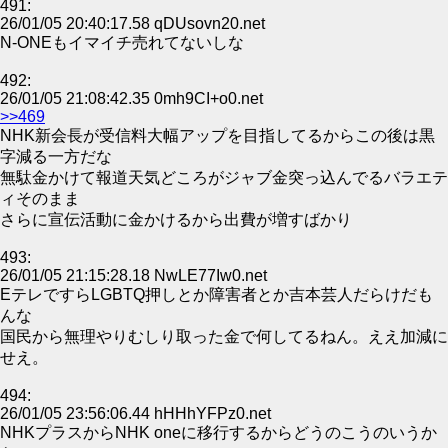
491:
26/01/05 20:40:17.58 qDUsovn20.net
N-ONEもイマイチ売れてないしな
492:
26/01/05 21:08:42.35 0mh9CI+o0.net
>>469
NHK新会長が受信料大幅アップを目指してるからこの後は黒
字減る一方だな
無駄金かけて報道天気どころがジャブ金突っ込んでるバラエテ
ィそのまま
さらに宣伝活動に金かけるから出費が増すばかり
493:
26/01/05 21:15:28.18 NwLE77Iw0.net
EテレですらLGBTQ押しとか障害者とか吉本芸人だらけだも
んな
国民から無理やりむしり取った金で何してるねん。ええ加減に
せえ。
494:
26/01/05 23:56:06.44 hHHhYFPz0.net
NHKプラスからNHK oneに移行するからどうのこうのいうか