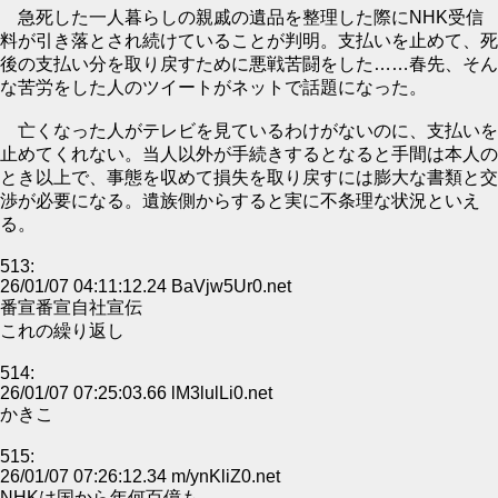
急死した一人暮らしの親戚の遺品を整理した際にNHK受信
料が引き落とされ続けていることが判明。支払いを止めて、死
後の支払い分を取り戻すために悪戦苦闘をした……春先、そん
な苦労をした人のツイートがネットで話題になった。
亡くなった人がテレビを見ているわけがないのに、支払いを
止めてくれない。当人以外が手続きするとなると手間は本人の
とき以上で、事態を収めて損失を取り戻すには膨大な書類と交
渉が必要になる。遺族側からすると実に不条理な状況といえ
る。
513:
26/01/07 04:11:12.24 BaVjw5Ur0.net
番宣番宣自社宣伝
これの繰り返し
514:
26/01/07 07:25:03.66 lM3lulLi0.net
かきこ
515:
26/01/07 07:26:12.34 m/ynKliZ0.net
NHKは国から年何百億も