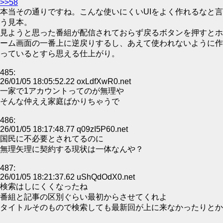
>>58
本当その通りですね。こんな使いにくいUIをよく作れるなと言
う見本。
見ようと思った番組が配信されておらず戻るボタンを押すとホ
ーム画面の一番上に逆戻りするし、あえて使われないように作
っているとすら思える仕上がり。
485:
26/01/05 18:05:52.22 oxLdfXwR0.net
一家で1アカウントってのが無理や
そんな仲ええ家庭ばかりちゃうで
486:
26/01/05 18:17:48.77 q09zI5P60.net
国民に不必要とされてるのに
無理矢理に契約する現状は一体なんや？
487:
26/01/05 18:21:37.62 uShQdOdX0.net
検索はしにくくなったね
番組と記事の区別ぐらい最初からさせてくれよ
タイトルそのもので検索しても最新回が上に来なかったりとか