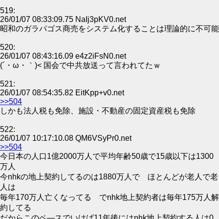
519:
26/01/07 08:33:09.75 NaIj3pKV0.net
昭和のガラパゴス商売をシステム化することは理論的に不可能
520:
26/01/07 08:43:16.09 e4z2iFsN0.net
(´・ω・｀)< 国会で中共放送って言われてたｗ
521:
26/01/07 08:54:35.82 EitKpp+v0.net
>>504
しかも法人税も免除、施設・不動産の固定資産税も免除
522:
26/01/07 10:17:10.08 QM6VSyPr0.net
>>504
今日本の人口1億2000万人で平均年齢50歳で15歳以下は1300
万人
今nhkの地上契約してるのは1880万人で ほとんどが老人で老
人は
毎年170万人亡くなってる でnhk地上契約者は毎年175万人解
約してる
だからこのペ—スでいけば11年後にはnhk地上契約する人は0