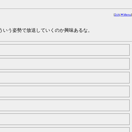
[
2ch
|
▼Menu
]
ういう姿勢で放送していくのか興味あるな。